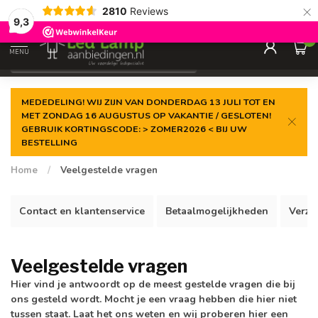
×
2810
Reviews
Gegarandeerde de
laagste prijs
9,3
0
MENU
€
Incl. 21% btw
MEDEDELING! WIJ ZIJN VAN DONDERDAG 13 JULI TOT EN
MET ZONDAG 16 AUGUSTUS OP VAKANTIE / GESLOTEN!
GEBRUIK KORTINGSCODE: > ZOMER2026 < BIJ UW
BESTELLING
Home
/
Veelgestelde vragen
Contact en klantenservice
Betaalmogelijkheden
Verze
Veelgestelde vragen
Hier vind je antwoordt op de meest gestelde vragen die bij
ons gesteld wordt. Mocht je een vraag hebben die hier niet
tussen staat. Laat het ons weten en wij proberen hier een