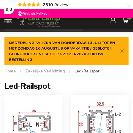
×
2810
Reviews
Gegarandeerde de
laagste prijs
9,3
0
MENU
€
Incl. 21% btw
MEDEDELING! WIJ ZIJN VAN DONDERDAG 13 JULI TOT EN
MET ZONDAG 16 AUGUSTUS OP VAKANTIE / GESLOTEN!
GEBRUIK KORTINGSCODE: > ZOMER2026 < BIJ UW
BESTELLING
Home
/
Zakelijke Verlichting
/
Led-Railspot
Led-Railspot