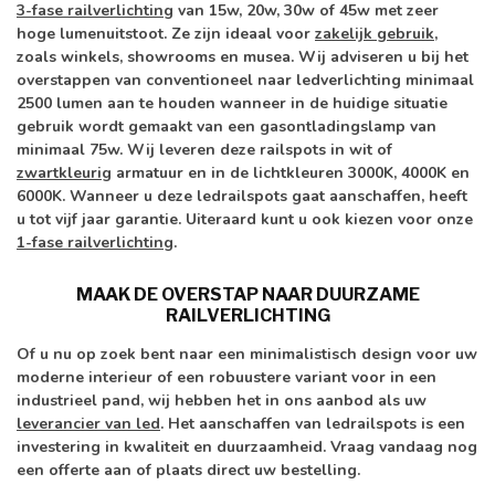
3-fase railverlichting
van 15w, 20w, 30w of 45w met zeer
hoge lumenuitstoot. Ze zijn ideaal voor
zakelijk gebruik
,
zoals winkels, showrooms en musea. Wij adviseren u bij het
overstappen van conventioneel naar ledverlichting minimaal
2500 lumen aan te houden wanneer in de huidige situatie
gebruik wordt gemaakt van een gasontladingslamp van
minimaal 75w. Wij leveren deze railspots in wit of
zwartkleurig
armatuur en in de lichtkleuren 3000K, 4000K en
6000K. Wanneer u deze ledrailspots gaat aanschaffen, heeft
u tot vijf jaar garantie. Uiteraard kunt u ook kiezen voor onze
1-fase railverlichting
.
MAAK DE OVERSTAP NAAR DUURZAME
RAILVERLICHTING
Of u nu op zoek bent naar een minimalistisch design voor uw
moderne interieur of een robuustere variant voor in een
industrieel pand, wij hebben het in ons aanbod als uw
leverancier van led
. Het aanschaffen van ledrailspots is een
investering in kwaliteit en duurzaamheid. Vraag vandaag nog
een offerte aan of plaats direct uw bestelling.