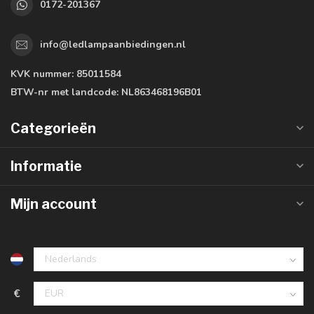
0172-201367
info@ledlampaanbiedingen.nl
KVK nummer:
85011584
BTW-nr met landcode:
NL863468196B01
Categorieën
Informatie
Mijn account
€