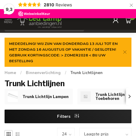
×
2810
Reviews
Gegarandeerde de
laagste prijs
9,3
0
MENU
€
Incl. 21% btw
MEDEDELING! WIJ ZIJN VAN DONDERDAG 13 JULI TOT EN
MET ZONDAG 16 AUGUSTUS OP VAKANTIE / GESLOTEN!
GEBRUIK KORTINGSCODE: > ZOMER2026 < BIJ UW
BESTELLING
Home
/
Binnenverlichting
/
Trunk Lichtlijnen
Trunk Lichtlijnen
Trunk Lichtlijn
Trunk Lichtlijn Lampen
Toebehoren
Filters