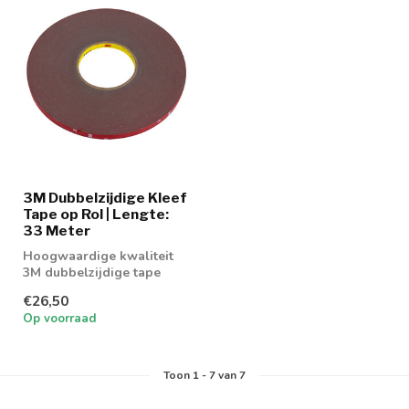
3M Dubbelzijdige Kleef
Tape op Rol | Lengte:
33 Meter
Hoogwaardige kwaliteit
3M dubbelzijdige tape
€26,50
Op voorraad
Toon
1
-
7
van 7