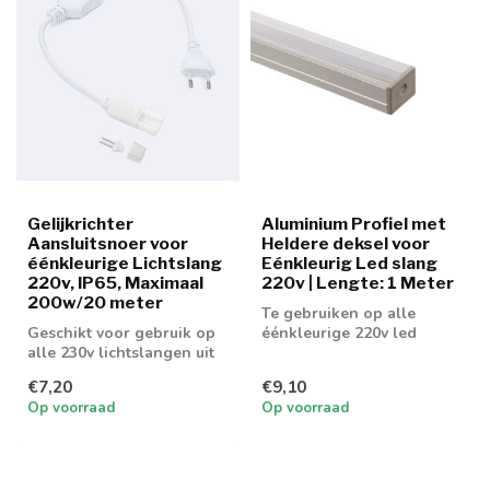
Gelijkrichter
Aluminium Profiel met
Aansluitsnoer voor
Heldere deksel voor
éénkleurige Lichtslang
Eénkleurig Led slang
220v, IP65, Maximaal
220v | Lengte: 1 Meter
200w/20 meter
Te gebruiken op alle
Geschikt voor gebruik op
éénkleurige 220v led
alle 230v lichtslangen uit
slangen
ons assortiment. Maximaal
€7,20
€9,10
20...
Op voorraad
Op voorraad