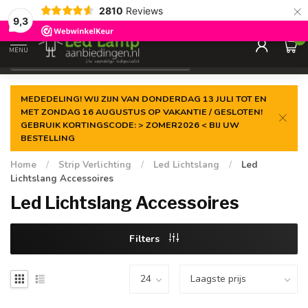
×
2810
Reviews
Gegarandeerde de
laagste prijs
9,3
0
MENU
€
Incl. 21% btw
MEDEDELING! WIJ ZIJN VAN DONDERDAG 13 JULI TOT EN
MET ZONDAG 16 AUGUSTUS OP VAKANTIE / GESLOTEN!
GEBRUIK KORTINGSCODE: > ZOMER2026 < BIJ UW
BESTELLING
Home
/
Strip Verlichting
/
Led Lichtslang
/
Led
Lichtslang Accessoires
Led Lichtslang Accessoires
Filters