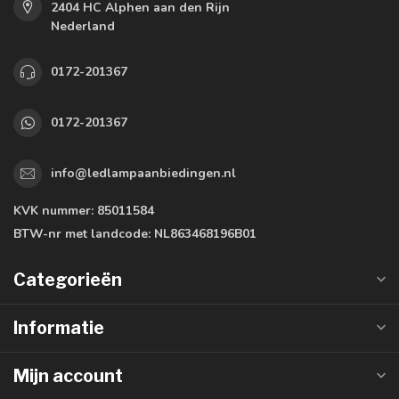
2404 HC Alphen aan den Rijn
Nederland
0172-201367
0172-201367
info@ledlampaanbiedingen.nl
KVK nummer:
85011584
BTW-nr met landcode:
NL863468196B01
Categorieën
Informatie
Mijn account