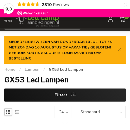
×
2810
Reviews
Gegarandeerde de
laagste prijs
9,3
0
MENU
€
Incl. 21% btw
MEDEDELING! WIJ ZIJN VAN DONDERDAG 13 JULI TOT EN
MET ZONDAG 16 AUGUSTUS OP VAKANTIE / GESLOTEN!
GEBRUIK KORTINGSCODE: > ZOMER2026 < BIJ UW
BESTELLING
Home
/
Lampen
/
GX53 Led Lampen
GX53 Led Lampen
Filters