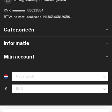
KVK nummer:
85011584
BTW-nr met landcode:
NL863468196B01
Categorieën
Informatie
Mijn account
€