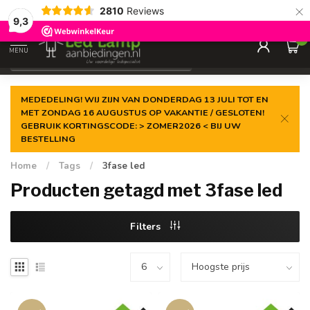
×
2810
Reviews
Gegarandeerde de
laagste prijs
9,3
0
MENU
€
Incl. 21% btw
MEDEDELING! WIJ ZIJN VAN DONDERDAG 13 JULI TOT EN
MET ZONDAG 16 AUGUSTUS OP VAKANTIE / GESLOTEN!
GEBRUIK KORTINGSCODE: > ZOMER2026 < BIJ UW
BESTELLING
Home
/
Tags
/
3fase led
Producten getagd met 3fase led
Filters