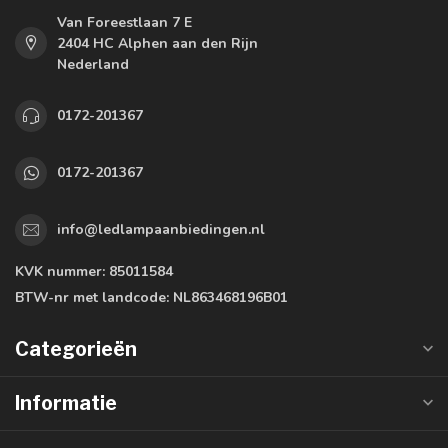
Van Foreestlaan 7 E
2404 HC Alphen aan den Rijn
Nederland
0172-201367
0172-201367
info@ledlampaanbiedingen.nl
KVK nummer:
85011584
BTW-nr met landcode:
NL863468196B01
Categorieën
Informatie