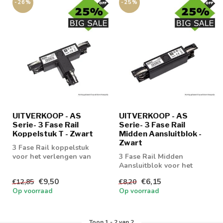
-26%
-25%
UITVERKOOP - AS
UITVERKOOP - AS
Serie- 3 Fase Rail
Serie- 3 Fase Rail
Koppelstuk T - Zwart
Midden Aansluitblok -
Zwart
3 Fase Rail koppelstuk
voor het verlengen van
3 Fase Rail Midden
een 3 fase rail 4 wire
Aansluitblok voor het
voeden van de AS Serie 3
€9,50
€6,15
€12,85
€8,20
Fase Rail
Op voorraad
Op voorraad
Toon
1
-
2
van 2