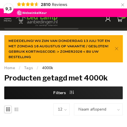
×
2810
Reviews
Gegarandeerde de
laagste prijs
9,3
0
MENU
€
Incl. 21% btw
MEDEDELING! WIJ ZIJN VAN DONDERDAG 13 JULI TOT EN
MET ZONDAG 16 AUGUSTUS OP VAKANTIE / GESLOTEN!
GEBRUIK KORTINGSCODE: > ZOMER2026 < BIJ UW
BESTELLING
Home
/
Tags
/
4000k
Producten getagd met 4000k
Filters