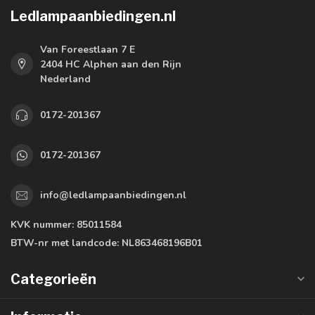
Ledlampaanbiedingen.nl
Van Foreestlaan 7 E
2404 HC Alphen aan den Rijn
Nederland
0172-201367
0172-201367
info@ledlampaanbiedingen.nl
KVK nummer:
85011584
BTW-nr met landcode:
NL863468196B01
Categorieën