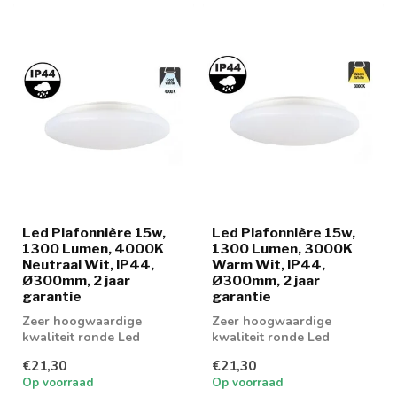
Led Plafonnière 15w,
Led Plafonnière 15w,
1300 Lumen, 4000K
1300 Lumen, 3000K
Neutraal Wit, IP44,
Warm Wit, IP44,
Ø300mm, 2 jaar
Ø300mm, 2 jaar
garantie
garantie
Zeer hoogwaardige
Zeer hoogwaardige
kwaliteit ronde Led
kwaliteit ronde Led
Plafonnière 15w leverbaar
Plafonnière 15w leverbaar
€21,30
€21,30
in 3000k warm wi...
in 3000k warm wi...
Op voorraad
Op voorraad