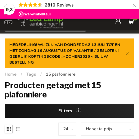
×
2810
Reviews
Gegarandeerde de
laagste prijs
9,3
0
MENU
€
Incl. 21% btw
MEDEDELING! WIJ ZIJN VAN DONDERDAG 13 JULI TOT EN
MET ZONDAG 16 AUGUSTUS OP VAKANTIE / GESLOTEN!
GEBRUIK KORTINGSCODE: > ZOMER2026 < BIJ UW
BESTELLING
Home
/
Tags
/
15 plafonniere
Producten getagd met 15
plafonniere
Filters