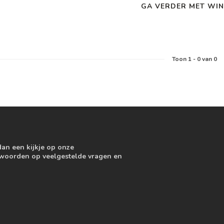
GA VERDER MET WIN
Toon
1
-
0
van 0
dan een kijkje op onze
ntwoorden op veelgestelde vragen en