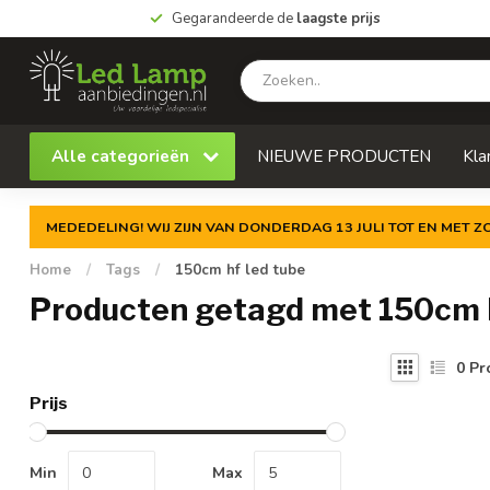
Gegarandeerde de
laagste prijs
Alle categorieën
NIEUWE PRODUCTEN
Kla
MEDEDELING! WIJ ZIJN VAN DONDERDAG 13 JULI TOT EN MET 
Home
/
Tags
/
150cm hf led tube
Producten getagd met 150cm h
0
Pr
Prijs
Min
Max