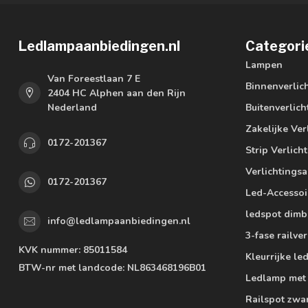
Ledlampaanbiedingen.nl
Categori
Lampen
Van Foreestlaan 7 E
Binnenverlic
2404 HC Alphen aan den Rijn
Nederland
Buitenverlich
Zakelijke Ver
0172-201367
Strip Verlich
Verlichtings
0172-201367
Led-Accessoi
ledspot dimb
info@ledlampaanbiedingen.nl
3-fase railver
KVK nummer:
85011584
Kleurrijke l
BTW-nr met landcode:
NL863468196B01
Ledlamp met
Railspot zwa