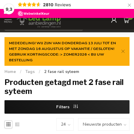
×
2810
Reviews
Gegarandeerde de
laagste prijs
9,3
0
MENU
€
Incl. 21% btw
MEDEDELING! WIJ ZIJN VAN DONDERDAG 13 JULI TOT EN
MET ZONDAG 16 AUGUSTUS OP VAKANTIE / GESLOTEN!
GEBRUIK KORTINGSCODE: > ZOMER2026 < BIJ UW
BESTELLING
Home
/
Tags
/
2 fase rail syteem
Producten getagd met 2 fase rail
syteem
Filters