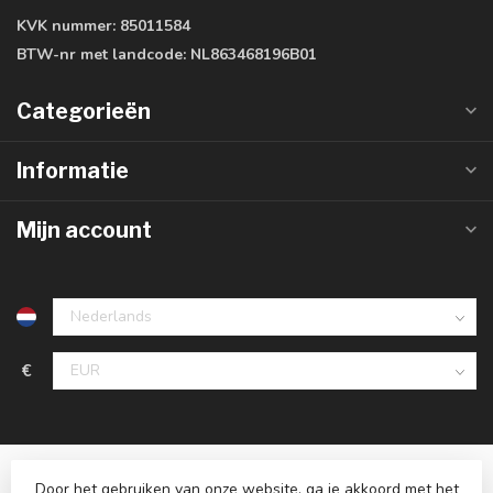
KVK nummer:
85011584
BTW-nr met landcode:
NL863468196B01
Categorieën
Informatie
Mijn account
€
Door het gebruiken van onze website, ga je akkoord met het