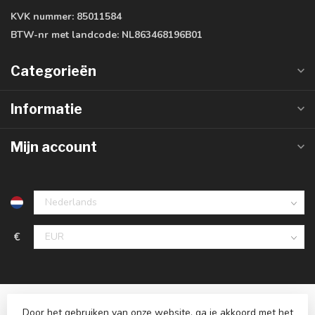
KVK nummer:
85011584
BTW-nr met landcode:
NL863468196B01
Categorieën
Informatie
Mijn account
€
Door het gebruiken van onze website, ga je akkoord met het