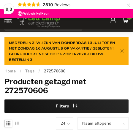
×
2810
Reviews
Gegarandeerde de
laagste prijs
9,3
0
MENU
€
Incl. 21% btw
MEDEDELING! WIJ ZIJN VAN DONDERDAG 13 JULI TOT EN
MET ZONDAG 16 AUGUSTUS OP VAKANTIE / GESLOTEN!
GEBRUIK KORTINGSCODE: > ZOMER2026 < BIJ UW
BESTELLING
Home
/
Tags
/
272570606
Producten getagd met
272570606
Filters