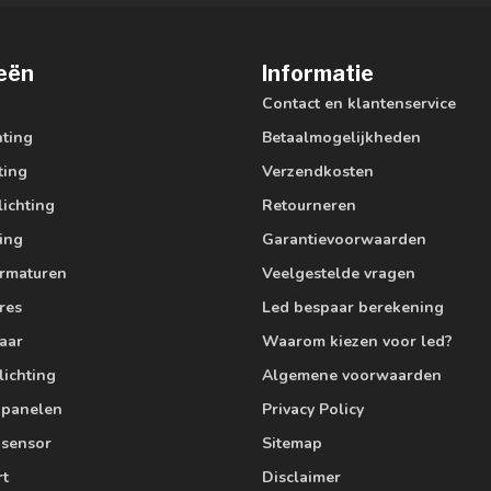
eën
Informatie
Contact en klantenservice
hting
Betaalmogelijkheden
ting
Verzendkosten
lichting
Retourneren
ting
Garantievoorwaarden
armaturen
Veelgestelde vragen
res
Led bespaar berekening
aar
Waarom kiezen voor led?
lichting
Algemene voorwaarden
edpanelen
Privacy Policy
 sensor
Sitemap
rt
Disclaimer