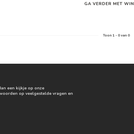
GA VERDER MET WIN
Toon
1
-
0
van 0
dan een kijkje op onze
ntwoorden op veelgestelde vragen en