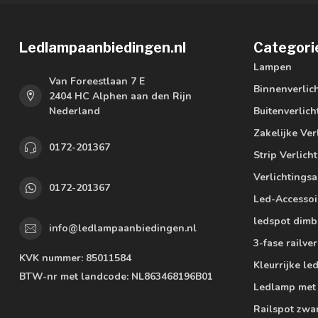
Ledlampaanbiedingen.nl
Categori
Lampen
Van Foreestlaan 7 E
Binnenverlic
2404 HC Alphen aan den Rijn
Nederland
Buitenverlich
Zakelijke Ver
0172-201367
Strip Verlich
Verlichtings
0172-201367
Led-Accessoi
ledspot dimb
info@ledlampaanbiedingen.nl
3-fase railver
KVK nummer:
85011584
Kleurrijke l
BTW-nr met landcode:
NL863468196B01
Ledlamp met
Railspot zwa