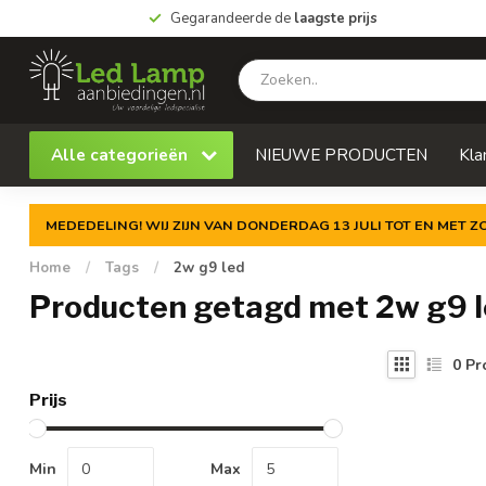
Gegarandeerde de
laagste prijs
Alle categorieën
NIEUWE PRODUCTEN
Kla
MEDEDELING! WIJ ZIJN VAN DONDERDAG 13 JULI TOT EN MET 
Home
/
Tags
/
2w g9 led
Producten getagd met 2w g9 
0
Pr
Prijs
Min
Max