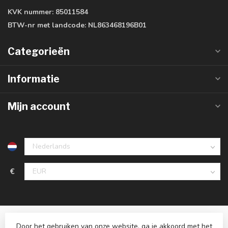
KVK nummer:
85011584
BTW-nr met landcode:
NL863468196B01
Categorieën
Informatie
Mijn account
€
Door het gebruiken van onze website, ga je akkoord met het