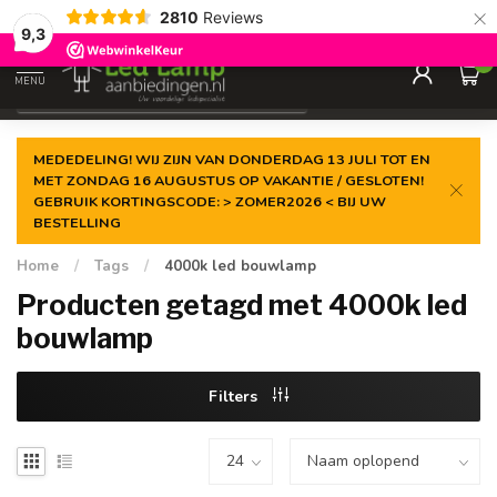
×
2810
Reviews
Gegarandeerde de
laagste prijs
9,3
0
MENU
€
Incl. 21% btw
MEDEDELING! WIJ ZIJN VAN DONDERDAG 13 JULI TOT EN
MET ZONDAG 16 AUGUSTUS OP VAKANTIE / GESLOTEN!
GEBRUIK KORTINGSCODE: > ZOMER2026 < BIJ UW
BESTELLING
Home
/
Tags
/
4000k led bouwlamp
Producten getagd met 4000k led
bouwlamp
Filters