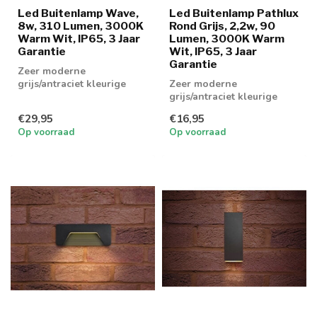
Led Buitenlamp Wave,
Led Buitenlamp Pathlux
8w, 310 Lumen, 3000K
Rond Grijs, 2,2w, 90
Warm Wit, IP65, 3 Jaar
Lumen, 3000K Warm
Garantie
Wit, IP65, 3 Jaar
Garantie
Zeer moderne
grijs/antraciet kleurige
Zeer moderne
up/down buitenlamp met
grijs/antraciet kleurige
geïntegreerd led ve...
buitenlamp met
€29,95
€16,95
geïntegreerd led
Op voorraad
Op voorraad
verlichtin...