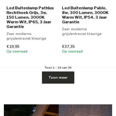
Led Buitenlamp Pathlux
Led Buitenlamp Pablo,
Rechthoek Grijs, 3w,
8w, 300 Lumen, 3000K
150 Lumen, 3000K
Warm Wit, IP54, 3 Jaar
Warm Wit, IP65, 3 Jaar
Garantie
Garantie
Zeer moderne
Zeer moderne
grijs/antraciet kleurige
grijs/antraciet kleurige
up/down buitenlamp met
buitenlamp met
geïntegreerd led v...
€19,95
€37,35
geïntegreerd led
Op voorraad
Op voorraad
verlichtin...
Toon
1
-
24
van 34
Toon meer