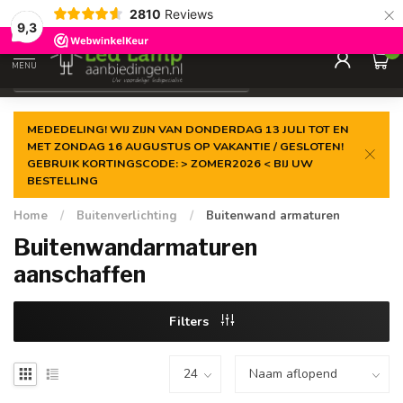
×
2810
Reviews
Gegarandeerde de
laagste prijs
9,3
0
MENU
€
Incl. 21% btw
MEDEDELING! WIJ ZIJN VAN DONDERDAG 13 JULI TOT EN
MET ZONDAG 16 AUGUSTUS OP VAKANTIE / GESLOTEN!
GEBRUIK KORTINGSCODE: > ZOMER2026 < BIJ UW
BESTELLING
Home
/
Buitenverlichting
/
Buitenwand armaturen
Buitenwandarmaturen
aanschaffen
Filters