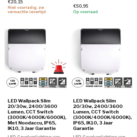
€20,15
voorzien van
€50,95
schemersensor.
Niet voorradig, zie
verwachte levertijd
Op voorraad
LED Wallpack Slim
LED Wallpack Slim
20/30w, 2400/3600
20/30w, 2400/3600
Lumen, CCT Switch
Lumen, CCT Switch
(3000K/4000K/6000K),
(3000K/4000K/6000K),
Met Noodaccu, IP65,
IP65, IK10, 3 Jaar
IK10, 3 Jaar Garantie
Garantie
LED Gevelverlichting van
LED Gevelverlichting van