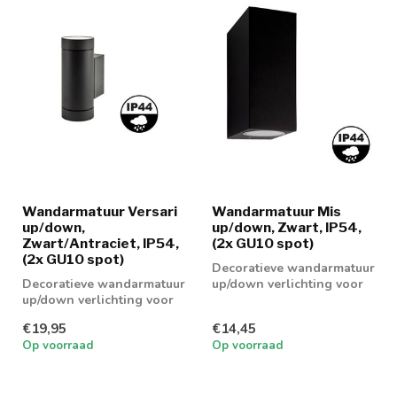
Wandarmatuur Versari
Wandarmatuur Mis
up/down,
up/down, Zwart, IP54,
Zwart/Antraciet, IP54,
(2x GU10 spot)
(2x GU10 spot)
Decoratieve wandarmatuur
Decoratieve wandarmatuur
up/down verlichting voor
up/down verlichting voor
binnenshuis en
binnenshuis en
buitenshuis te ...
€19,95
€14,45
buitenshuis te ...
Op voorraad
Op voorraad