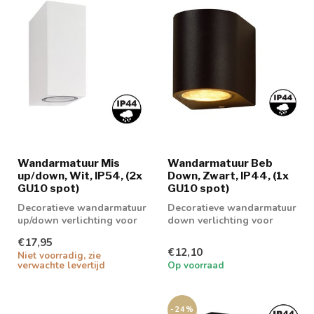
Wandarmatuur Mis
Wandarmatuur Beb
up/down, Wit, IP54, (2x
Down, Zwart, IP44, (1x
GU10 spot)
GU10 spot)
Decoratieve wandarmatuur
Decoratieve wandarmatuur
up/down verlichting voor
down verlichting voor
binnenshuis en
binnenshuis en
€17,95
buitenshuis te ...
buitenshuis te geb...
€12,10
Niet voorradig, zie
verwachte levertijd
Op voorraad
-24%