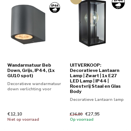
Wandarmatuur Beb
UITVERKOOP:
Down, Grijs, IP44, (1x
Decoratieve Lantaarn
GU10 spot)
Lamp | Zwart | 1x E27
LED Lamp | IP44 |
Decoratieve wandarmatuur
Roestvrij Staal en Glas
down verlichting voor
Body
binnenshuis en
buitenshuis te geb...
Decoratieve Lantaarn lamp
€12,10
€27,95
€36,80
Niet op voorraad
Op voorraad