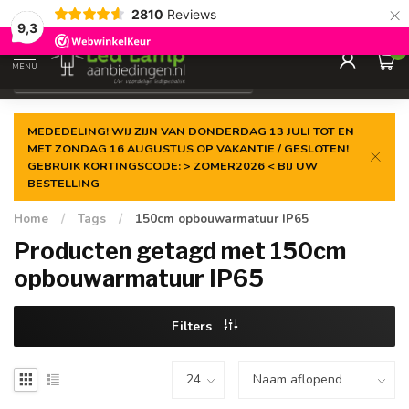
×
2810
Reviews
Gegarandeerde de
laagste prijs
9,3
0
MENU
€
Incl. 21% btw
MEDEDELING! WIJ ZIJN VAN DONDERDAG 13 JULI TOT EN
MET ZONDAG 16 AUGUSTUS OP VAKANTIE / GESLOTEN!
GEBRUIK KORTINGSCODE: > ZOMER2026 < BIJ UW
BESTELLING
Home
/
Tags
/
150cm opbouwarmatuur IP65
Producten getagd met 150cm
opbouwarmatuur IP65
Filters