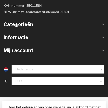
KVK nummer:
85011584
BTW-nr met landcode:
NL863468196B01
Categorieën
Informatie
Mijn account
€
Door het gebruiken van onze website, ga je akkoord met het