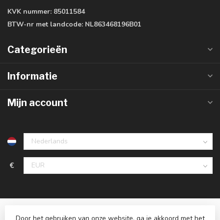
KVK nummer:
85011584
BTW-nr met landcode:
NL863468196B01
Categorieën
Informatie
Mijn account
€
Door het gebruiken van onze website, ga je akkoord met het