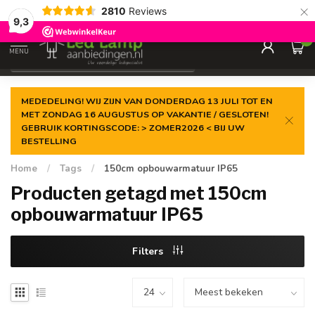
×
2810
Reviews
Gegarandeerde de
laagste prijs
9,3
0
MENU
€
Incl. 21% btw
MEDEDELING! WIJ ZIJN VAN DONDERDAG 13 JULI TOT EN
MET ZONDAG 16 AUGUSTUS OP VAKANTIE / GESLOTEN!
GEBRUIK KORTINGSCODE: > ZOMER2026 < BIJ UW
BESTELLING
Home
/
Tags
/
150cm opbouwarmatuur IP65
Producten getagd met 150cm
opbouwarmatuur IP65
Filters