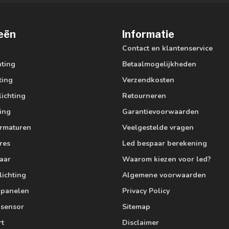
eën
Informatie
Contact en klantenservice
hting
Betaalmogelijkheden
ting
Verzendkosten
lichting
Retourneren
ting
Garantievoorwaarden
armaturen
Veelgestelde vragen
res
Led bespaar berekening
aar
Waarom kiezen voor led?
lichting
Algemene voorwaarden
edpanelen
Privacy Policy
 sensor
Sitemap
rt
Disclaimer