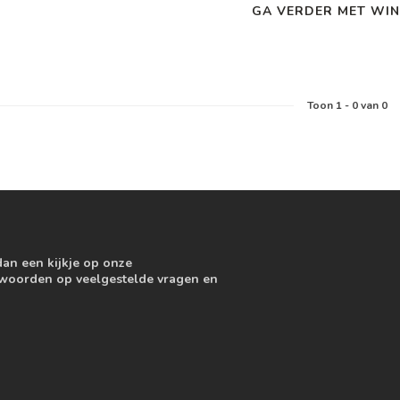
GA VERDER MET WIN
Toon
1
-
0
van 0
dan een kijkje op onze
ntwoorden op veelgestelde vragen en