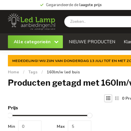
Gegarandeerde de
laagste prijs
Alle categorieën
NIEUWE PRODUCTEN
Kla
MEDEDELING! WIJ ZIJN VAN DONDERDAG 13 JULI TOT EN MET 
Home
/
Tags
/
160lm/w led buis
Producten getagd met 160lm/w
0
Pr
Prijs
Min
Max