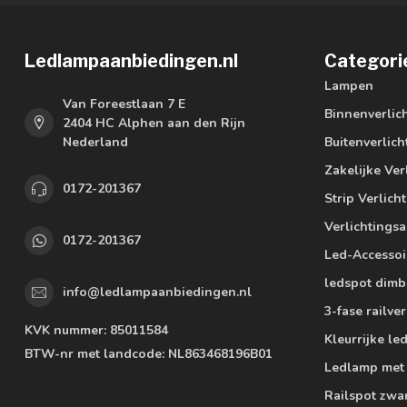
Ledlampaanbiedingen.nl
Categori
Lampen
Van Foreestlaan 7 E
Binnenverlic
2404 HC Alphen aan den Rijn
Nederland
Buitenverlich
Zakelijke Ver
0172-201367
Strip Verlich
Verlichtings
0172-201367
Led-Accessoi
ledspot dimb
info@ledlampaanbiedingen.nl
3-fase railver
KVK nummer:
85011584
Kleurrijke l
BTW-nr met landcode:
NL863468196B01
Ledlamp met
Railspot zwa