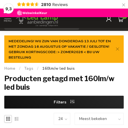
×
2810
Reviews
Gegarandeerde de
laagste prijs
9,3
0
MENU
€
Incl. 21% btw
MEDEDELING! WIJ ZIJN VAN DONDERDAG 13 JULI TOT EN
MET ZONDAG 16 AUGUSTUS OP VAKANTIE / GESLOTEN!
GEBRUIK KORTINGSCODE: > ZOMER2026 < BIJ UW
BESTELLING
Home
/
Tags
/
160lm/w led buis
Producten getagd met 160lm/w
led buis
Filters