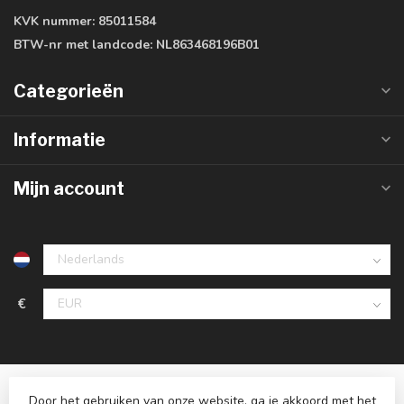
KVK nummer:
85011584
BTW-nr met landcode:
NL863468196B01
Categorieën
Informatie
Mijn account
€
Door het gebruiken van onze website, ga je akkoord met het