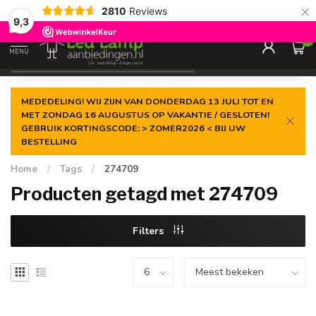
×
2810
Reviews
Gegarandeerde de
laagste prijs
9,3
0
MENU
€
Incl. 21% btw
MEDEDELING! WIJ ZIJN VAN DONDERDAG 13 JULI TOT EN
MET ZONDAG 16 AUGUSTUS OP VAKANTIE / GESLOTEN!
GEBRUIK KORTINGSCODE: > ZOMER2026 < BIJ UW
BESTELLING
Home
/
Tags
/
274709
Producten getagd met 274709
Filters