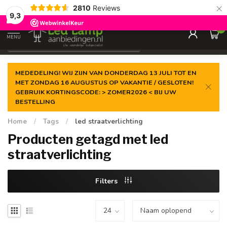
×
2810
Reviews
Gegarandeerde de
laagste prijs
9,3
0
MENU
€
Incl. 21% btw
MEDEDELING! WIJ ZIJN VAN DONDERDAG 13 JULI TOT EN
MET ZONDAG 16 AUGUSTUS OP VAKANTIE / GESLOTEN!
GEBRUIK KORTINGSCODE: > ZOMER2026 < BIJ UW
BESTELLING
Home
/
Tags
/
led straatverlichting
Producten getagd met led
straatverlichting
Filters