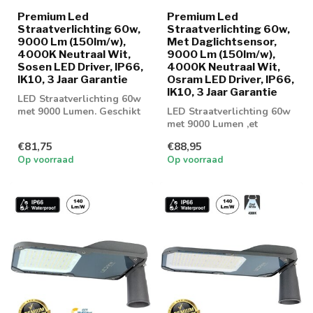
Premium Led
Premium Led
Straatverlichting 60w,
Straatverlichting 60w,
9000 Lm (150lm/w),
Met Daglichtsensor,
4000K Neutraal Wit,
9000 Lm (150lm/w),
Sosen LED Driver, IP66,
4000K Neutraal Wit,
IK10, 3 Jaar Garantie
Osram LED Driver, IP66,
IK10, 3 Jaar Garantie
LED Straatverlichting 60w
met 9000 Lumen. Geschikt
LED Straatverlichting 60w
voor parkeerplaatsen of
met 9000 Lumen ,et
gevel...
daglichtsensor. Geschikt
€81,75
€88,95
voor parke...
Op voorraad
Op voorraad