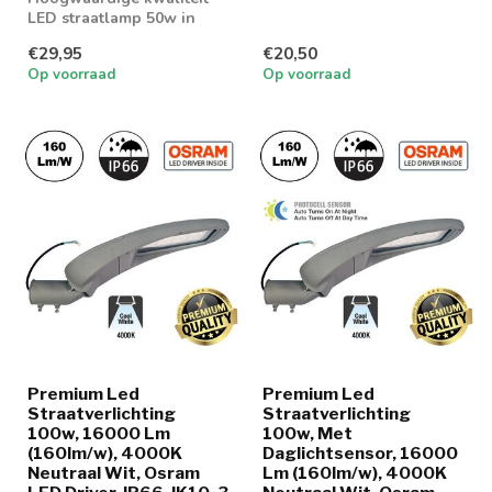
LED straatlamp 50w in
lichtkleur 4000K neutraal
€29,95
€20,50
wit
Op voorraad
Op voorraad
Premium Led
Premium Led
Straatverlichting
Straatverlichting
100w, 16000 Lm
100w, Met
(160lm/w), 4000K
Daglichtsensor, 16000
Neutraal Wit, Osram
Lm (160lm/w), 4000K