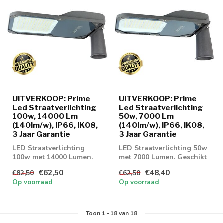
UITVERKOOP: Prime
UITVERKOOP: Prime
Led Straatverlichting
Led Straatverlichting
100w, 14000 Lm
50w, 7000 Lm
(140lm/w), IP66, IK08,
(140lm/w), IP66, IK08,
3 Jaar Garantie
3 Jaar Garantie
LED Straatverlichting
LED Straatverlichting 50w
100w met 14000 Lumen.
met 7000 Lumen. Geschikt
Geschikt voor
voor parkeerplaatsen of
€62,50
€48,40
€82,50
€62,50
parkeerplaatsen of gev...
gevel...
Op voorraad
Op voorraad
Toon
1
-
18
van 18