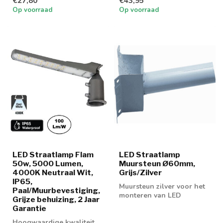
€27,80
€43,95
wit
Op voorraad
Op voorraad
LED Straatlamp Flam
LED Straatlamp
50w, 5000 Lumen,
Muursteun Ø60mm,
4000K Neutraal Wit,
Grijs/Zilver
IP65,
Muursteun zilver voor het
Paal/Muurbevestiging,
monteren van LED
Grijze behuizing, 2 Jaar
Straatverlichting
Garantie
Hoogwaardige kwaliteit