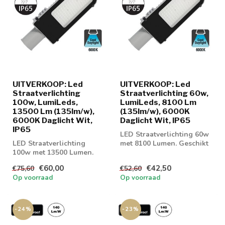
UITVERKOOP: Led
UITVERKOOP: Led
Straatverlichting
Straatverlichting 60w,
100w, LumiLeds,
LumiLeds, 8100 Lm
13500 Lm (135lm/w),
(135lm/w), 6000K
6000K Daglicht Wit,
Daglicht Wit, IP65
IP65
LED Straatverlichting 60w
LED Straatverlichting
met 8100 Lumen. Geschikt
100w met 13500 Lumen.
voor parkeerplaatsen of
Geschikt voor
gevel...
€60,00
€42,50
€75,60
€52,60
parkeerplaatsen of gev...
Op voorraad
Op voorraad
-24%
-23%