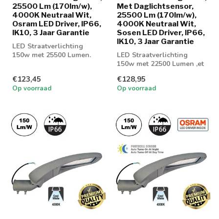
25500 Lm (170lm/w),
Met Daglichtsensor,
4000K Neutraal Wit,
25500 Lm (170lm/w),
Osram LED Driver, IP66,
4000K Neutraal Wit,
IK10, 3 Jaar Garantie
Sosen LED Driver, IP66,
IK10, 3 Jaar Garantie
LED Straatverlichting
150w met 25500 Lumen.
LED Straatverlichting
Geschikt voor
150w met 22500 Lumen ,et
parkeerplaatsen of gev...
daglichtsensor. Geschikt
€123,45
€128,95
voor par...
Op voorraad
Op voorraad