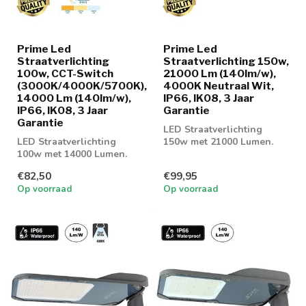
Prime Led
Prime Led
Straatverlichting
Straatverlichting 150w,
100w, CCT-Switch
21000 Lm (140lm/w),
(3000K/4000K/5700K),
4000K Neutraal Wit,
14000 Lm (140lm/w),
IP66, IK08, 3 Jaar
IP66, IK08, 3 Jaar
Garantie
Garantie
LED Straatverlichting
LED Straatverlichting
150w met 21000 Lumen.
100w met 14000 Lumen.
Geschikt voor
Geschikt voor
parkeerplaatsen of gev...
€82,50
€99,95
parkeerplaatsen of gev...
Op voorraad
Op voorraad