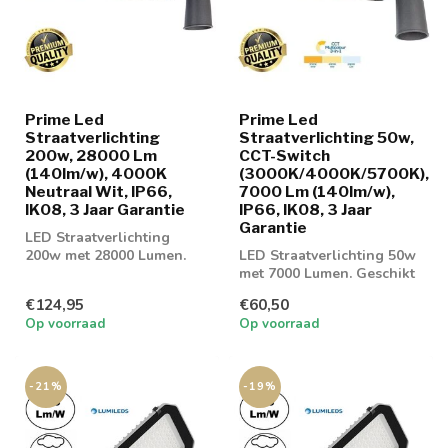
Prime Led
Prime Led
Straatverlichting
Straatverlichting 50w,
200w, 28000 Lm
CCT-Switch
(140lm/w), 4000K
(3000K/4000K/5700K),
Neutraal Wit, IP66,
7000 Lm (140lm/w),
IK08, 3 Jaar Garantie
IP66, IK08, 3 Jaar
Garantie
LED Straatverlichting
200w met 28000 Lumen.
LED Straatverlichting 50w
Geschikt voor
met 7000 Lumen. Geschikt
parkeerplaatsen of gev...
voor parkeerplaatsen of
€124,95
€60,50
gevel...
Op voorraad
Op voorraad
-21%
-19%