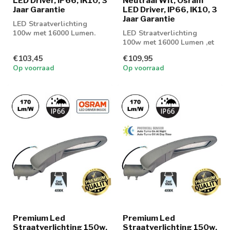
LED Driver, IP66, IK10, 3
Neutraal Wit, Osram
Jaar Garantie
LED Driver, IP66, IK10, 3
Jaar Garantie
LED Straatverlichting
100w met 16000 Lumen.
LED Straatverlichting
Geschikt voor
100w met 16000 Lumen ,et
parkeerplaatsen of gev...
daglichtsensor. Geschikt
€103,45
€109,95
voor par...
Op voorraad
Op voorraad
Premium Led
Premium Led
Straatverlichting 150w,
Straatverlichting 150w,