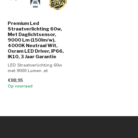
Premium Led
Straatverlichting 60w,
Met Daglichtsensor,
9000 Lm (150lm/w),
4000K Neutraal Wit,
Osram LED Driver, IP66,
IK10, 3 Jaar Garantie
LED Straatverlichting 60w
met 9000 Lumen ,et
daglichtsensor. Geschikt
€88,95
voor parke...
Op voorraad