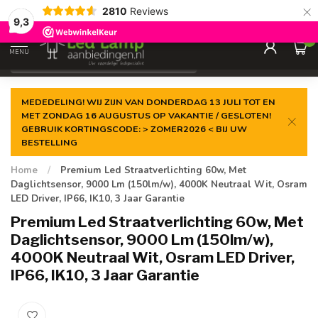
×
2810
Reviews
Gegarandeerde de
laagste prijs
9,3
0
MENU
€
Incl. 21% btw
MEDEDELING! WIJ ZIJN VAN DONDERDAG 13 JULI TOT EN
MET ZONDAG 16 AUGUSTUS OP VAKANTIE / GESLOTEN!
GEBRUIK KORTINGSCODE: > ZOMER2026 < BIJ UW
BESTELLING
Home
/
Premium Led Straatverlichting 60w, Met
Daglichtsensor, 9000 Lm (150lm/w), 4000K Neutraal Wit, Osram
LED Driver, IP66, IK10, 3 Jaar Garantie
Premium Led Straatverlichting 60w, Met
Daglichtsensor, 9000 Lm (150lm/w),
4000K Neutraal Wit, Osram LED Driver,
IP66, IK10, 3 Jaar Garantie