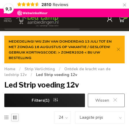
×
2810
Reviews
Gratis levering
vanaf €100,00
9,3
0
MENU
€
Incl. 21% btw
MEDEDELING! WIJ ZIJN VAN DONDERDAG 13 JULI TOT EN
MET ZONDAG 16 AUGUSTUS OP VAKANTIE / GESLOTEN!
GEBRUIK KORTINGSCODE: > ZOMER2026 < BIJ UW
BESTELLING
Home
/
Strip Verlichting
/
Ontdek de kracht van de
ledstrip 12v
/
Led Strip voeding 12v
Led Strip voeding 12v
Filters(1)
Wissen