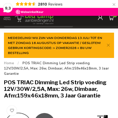
×
2810
Reviews
Gegarandeerde de
laagste prijs
9,3
0
MENU
€
Incl. 21% btw
MEDEDELING! WIJ ZIJN VAN DONDERDAG 13 JULI TOT EN
MET ZONDAG 16 AUGUSTUS OP VAKANTIE / GESLOTEN!
GEBRUIK KORTINGSCODE: > ZOMER2026 < BIJ UW
BESTELLING
Home
/
POS TRIAC Dimming Led Strip voeding
12V/30W/2,5A, Max: 26w, Dimbaar, Afm:159x46x18mm, 3 Jaar
Garantie
POS TRIAC Dimming Led Strip voeding
12V/30W/2,5A, Max: 26w, Dimbaar,
Afm:159x46x18mm, 3 Jaar Garantie