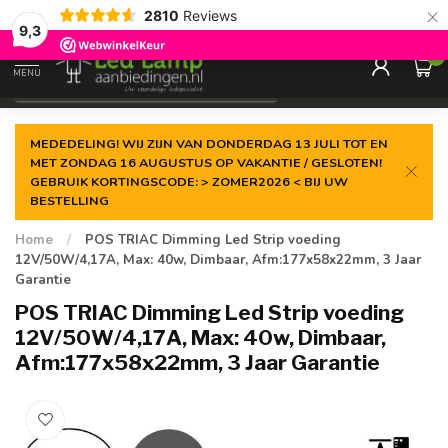
×
2810
Reviews
Gegarandeerde de
laagste prijs
9,3
0
MENU
€
Incl. 21% btw
MEDEDELING! WIJ ZIJN VAN DONDERDAG 13 JULI TOT EN
MET ZONDAG 16 AUGUSTUS OP VAKANTIE / GESLOTEN!
GEBRUIK KORTINGSCODE: > ZOMER2026 < BIJ UW
BESTELLING
Home
/
POS TRIAC Dimming Led Strip voeding
12V/50W/4,17A, Max: 40w, Dimbaar, Afm:177x58x22mm, 3 Jaar
Garantie
POS TRIAC Dimming Led Strip voeding
12V/50W/4,17A, Max: 40w, Dimbaar,
Afm:177x58x22mm, 3 Jaar Garantie