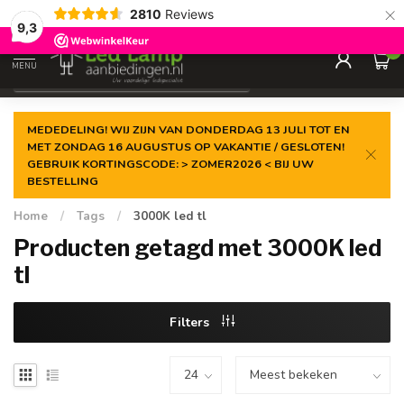
×
2810
Reviews
Gegarandeerde de
laagste prijs
9,3
0
MENU
€
Incl. 21% btw
MEDEDELING! WIJ ZIJN VAN DONDERDAG 13 JULI TOT EN
MET ZONDAG 16 AUGUSTUS OP VAKANTIE / GESLOTEN!
GEBRUIK KORTINGSCODE: > ZOMER2026 < BIJ UW
BESTELLING
Home
/
Tags
/
3000K led tl
Producten getagd met 3000K led
tl
Filters