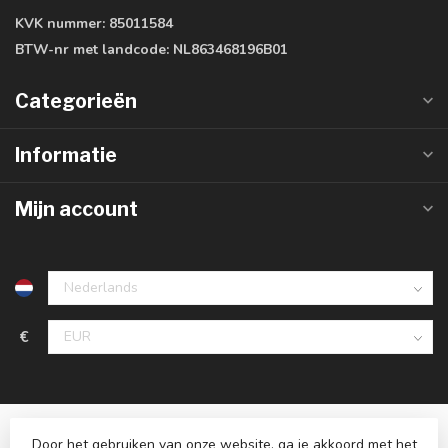
KVK nummer:
85011584
BTW-nr met landcode:
NL863468196B01
Categorieën
Informatie
Mijn account
€
Door het gebruiken van onze website, ga je akkoord met het