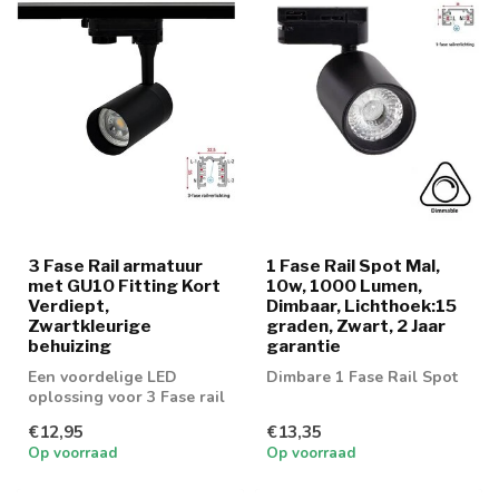
3 Fase Rail armatuur
1 Fase Rail Spot Mal,
met GU10 Fitting Kort
10w, 1000 Lumen,
Verdiept,
Dimbaar, Lichthoek:15
Zwartkleurige
graden, Zwart, 2 Jaar
behuizing
garantie
Een voordelige LED
Dimbare 1 Fase Rail Spot
oplossing voor 3 Fase rail
spot. Geschikt voor 50mm
€12,95
€13,35
GU10 spot
Op voorraad
Op voorraad