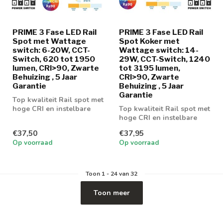
PRIME 3 Fase LED Rail
PRIME 3 Fase LED Rail
Spot met Wattage
Spot Koker met
switch: 6-20W, CCT-
Wattage switch: 14-
Switch, 620 tot 1950
29W, CCT-Switch, 1240
lumen, CRI>90, Zwarte
tot 3195 lumen,
Behuizing , 5 Jaar
CRI>90, Zwarte
Garantie
Behuizing , 5 Jaar
Garantie
Top kwaliteit Rail spot met
hoge CRI en instelbare
Top kwaliteit Rail spot met
wattage en lichtkleur
hoge CRI en instelbare
wattage en lichtkleur
€37,50
€37,95
Op voorraad
Op voorraad
Toon
1
-
24
van 32
Toon meer