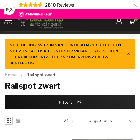
×
2810
Reviews
Gegarandeerde de
laagste prijs
9,3
0
MENU
€
Incl. 21% btw
MEDEDELING! WIJ ZIJN VAN DONDERDAG 13 JULI TOT EN
MET ZONDAG 16 AUGUSTUS OP VAKANTIE / GESLOTEN!
GEBRUIK KORTINGSCODE: > ZOMER2026 < BIJ UW
BESTELLING
Home
/
Railspot zwart
Railspot zwart
Filters