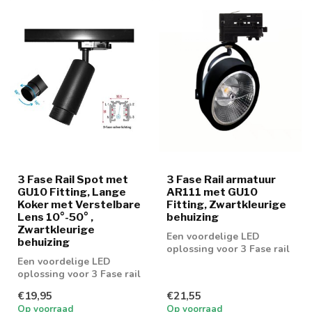
3 Fase Rail Spot met
3 Fase Rail armatuur
GU10 Fitting, Lange
AR111 met GU10
Koker met Verstelbare
Fitting, Zwartkleurige
Lens 10°-50° ,
behuizing
Zwartkleurige
Een voordelige LED
behuizing
oplossing voor 3 Fase rail
Een voordelige LED
spot AR111 spots
oplossing voor 3 Fase rail
spot. Geschikt voor 50mm
€19,95
€21,55
GU10 spot
Op voorraad
Op voorraad