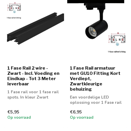
1 Fase Rail 2 wire -
1 Fase Rail armatuur
Zwart - Incl. Voeding en
met GU10 Fitting Kort
Eindkap - Tot 3 Meter
Verdiept,
leverbaar
Zwartkleurige
behuizing
1 Fase rail voor 1 fase rail
spots. In kleur Zwart
Een voordelige LED
oplossing voor 1 Fase rail
spot. Geschikt voor 50mm
€5,95
€6,95
GU10 spot
Op voorraad
Op voorraad