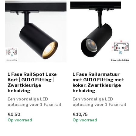
1 Fase Rail Spot Luxe
1 Fase Rail armatuur
Kort | GU10 Fitting |
met GU10 Fitting met
Zwartkleurige
koker, Zwartkleurige
behuizing
behuizing
Een voordelige LED
Een voordelige LED
oplossing voor 1 Fase rail
oplossing voor 1 Fase rail
spot. Geschikt voor 50mm
spot. Geschikt voor 50mm
€9,50
€10,75
GU10 spot
GU10 spot
Op voorraad
Op voorraad