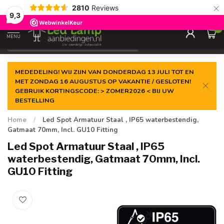
×
2810
Reviews
Gegarandeerde de
laagste prijs
9,3
0
MENU
€
Incl. 21% btw
MEDEDELING! WIJ ZIJN VAN DONDERDAG 13 JULI TOT EN
MET ZONDAG 16 AUGUSTUS OP VAKANTIE / GESLOTEN!
GEBRUIK KORTINGSCODE: > ZOMER2026 < BIJ UW
BESTELLING
Home
/
Led Spot Armatuur Staal , IP65 waterbestendig,
Gatmaat 70mm, Incl. GU10 Fitting
Led Spot Armatuur Staal , IP65
waterbestendig, Gatmaat 70mm, Incl.
GU10 Fitting