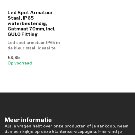
Led Spot Armatuur
Staal , IP65
waterbestendig,
Gatmaat 70mm, Incl.
GU10 Fitting
Led spot armatuur IP65 in
de kleur staal. Ideaal te
gebruiken met GU10 of
€9,95
MR16 l...
Op voorraad
Meer informatie
Als je vragen hebt over onze producten of je aankoop, neem
dan een kijkje op onze klantenservicepagina. Hier vind je