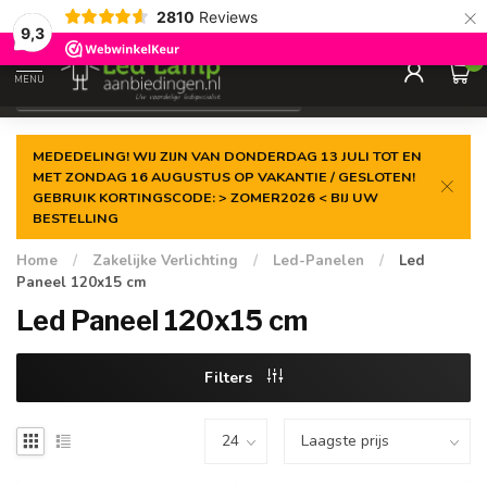
×
2810
Reviews
Gegarandeerde de
laagste prijs
9,3
0
MENU
€
Incl. 21% btw
MEDEDELING! WIJ ZIJN VAN DONDERDAG 13 JULI TOT EN
MET ZONDAG 16 AUGUSTUS OP VAKANTIE / GESLOTEN!
GEBRUIK KORTINGSCODE: > ZOMER2026 < BIJ UW
BESTELLING
Home
/
Zakelijke Verlichting
/
Led-Panelen
/
Led
Paneel 120x15 cm
Led Paneel 120x15 cm
Filters