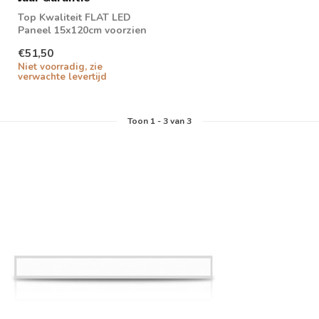
Top Kwaliteit FLAT LED
Paneel 15x120cm voorzien
van Philips LED Driver
€51,50
Niet voorradig, zie
verwachte levertijd
Toon
1
-
3
van 3