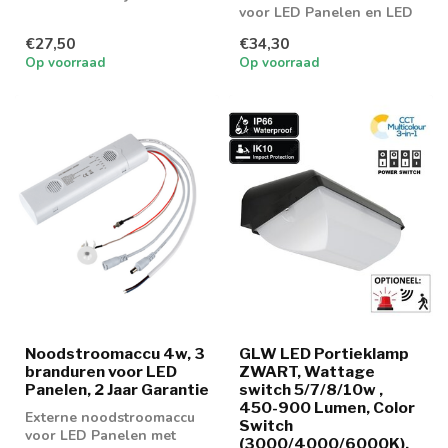
noodverlichting
voor LED Panelen en LED
downlighter voor
Downlighters met externe
€27,50
€34,30
kantoren en o...
voeding
Op voorraad
Op voorraad
Noodstroomaccu 4w, 3
GLW LED Portieklamp
branduren voor LED
ZWART, Wattage
Panelen, 2 Jaar Garantie
switch 5/7/8/10w ,
450-900 Lumen, Color
Externe noodstroomaccu
Switch
voor LED Panelen met
(3000/4000/6000K),