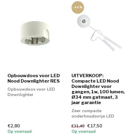
-44%
Opbouwdoos voor LED
UITVERKOOP:
Nood Downlighter RES
Compacte LED Nood
Downlighter voor
Opbouwdoos voor LED
gangen, 1w, 100 lumen,
Downlighter
Ø34 mm gatmaat, 3
jaar garantie
Zeer compacte
onderhoudsvrije LED
noodverlichting
€2,80
€17,50
€31,40
downlighter voor
Op voorraad
Op voorraad
kantoren en o...