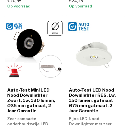
€20,95
€24,25
downlighter voor
Op voorraad
Op voorraad
kantoren en o...
Auto-Test Mini LED
Auto-Test LED Nood
Nood Downlighter
Downlighter RES, 1w,
Zwart, 1w, 130 lumen,
150 lumen, gatmaat
Ø35 mm gatmaat, 2
Ø75 mm gatmaat, 2
Jaar Garantie
Jaar Garantie
Zeer compacte
Fijne LED Nood
onderhoudsvrije LED
Downlighter met zeer