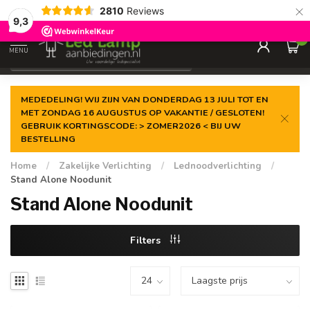
×
2810
Reviews
Gegarandeerde de
laagste prijs
9,3
0
MENU
€
Incl. 21% btw
MEDEDELING! WIJ ZIJN VAN DONDERDAG 13 JULI TOT EN
MET ZONDAG 16 AUGUSTUS OP VAKANTIE / GESLOTEN!
GEBRUIK KORTINGSCODE: > ZOMER2026 < BIJ UW
BESTELLING
Home
/
Zakelijke Verlichting
/
Lednoodverlichting
/
Stand Alone Noodunit
Stand Alone Noodunit
Filters