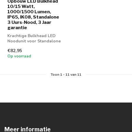
Opbouw LED Bulkhead
10/15 Watt,
1000/1500 Lumen,
IP65, IK08, Standalone
3 Uurs-Nood, 3 Jaar
garantie
Krachtige Bulkhead LED
Noodunit voor Standalone
gebruik in magazijnen,
€82,95
loodsen e...
Op voorraad
Toon
1
-
11
van 11
Meer informatie