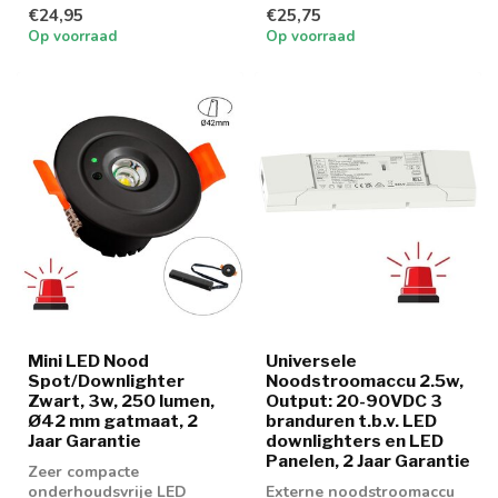
noodverlichting
makkelijke montage.
€24,95
€25,75
downlighter voor
Voorzien van Auto-Test F...
Op voorraad
Op voorraad
kantoren en o...
Mini LED Nood
Universele
Spot/Downlighter
Noodstroomaccu 2.5w,
Zwart, 3w, 250 lumen,
Output: 20-90VDC 3
Ø42 mm gatmaat, 2
branduren t.b.v. LED
Jaar Garantie
downlighters en LED
Panelen, 2 Jaar Garantie
Zeer compacte
onderhoudsvrije LED
Externe noodstroomaccu