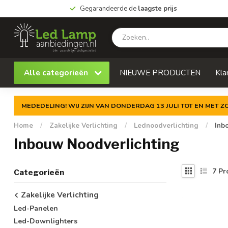
Gegarandeerde de
laagste prijs
Alle categorieën
NIEUWE PRODUCTEN
Kla
MEDEDELING! WIJ ZIJN VAN DONDERDAG 13 JULI TOT EN MET 
Home
/
Zakelijke Verlichting
/
Lednoodverlichting
/
Inb
Inbouw Noodverlichting
7
Pr
Categorieën
Zakelijke Verlichting
Led-Panelen
Led-Downlighters