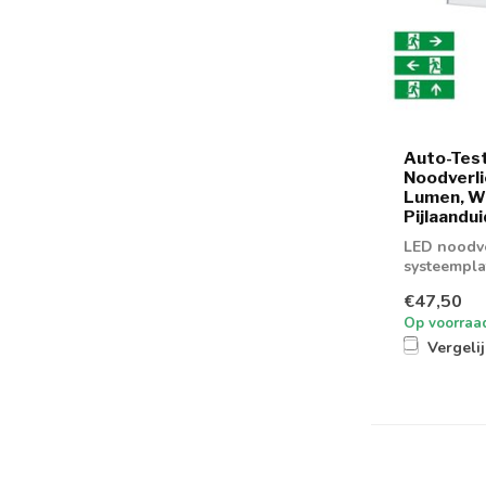
Auto-Tes
Noodverli
Lumen, Wi
Pijlaandui
LED noodve
systeempla
€47,50
Op voorraa
Vergeli