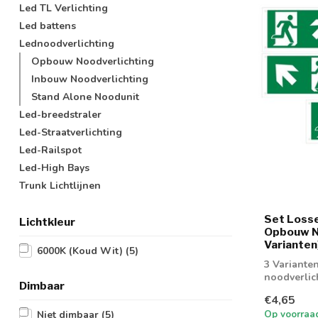
Led TL Verlichting
Led battens
Lednoodverlichting
Opbouw Noodverlichting
Inbouw Noodverlichting
Stand Alone Noodunit
Led-breedstraler
Led-Straatverlichting
Led-Railspot
Led-High Bays
Trunk Lichtlijnen
Set Loss
Lichtkleur
Opbouw No
Varianten
6000K (Koud Wit)
(5)
3 Variante
noodverlic
Dimbaar
€4,65
Op voorraa
Niet dimbaar
(5)