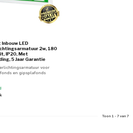
t Inbouw LED
chtingsarmatuur 2w, 180
t, IP20, Met
ding, 5 Jaar Garantie
rlichtingsarmatuur voor
fonds en gipsplafonds
d
jk
Toon
1
-
7
van 7