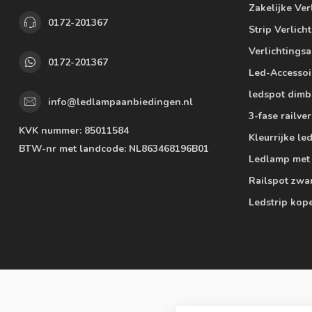
Zakelijke Ver
0172-201367
Strip Verlich
Verlichtings
0172-201367
Led-Accessoi
ledspot dimb
info@ledlampaanbiedingen.nl
3-fase railver
KVK nummer:
85011584
Kleurrijke l
BTW-nr met landcode:
NL863468196B01
Ledlamp met
Railspot zwa
Ledstrip kop