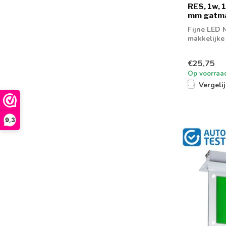
RES, 1w, 
mm gatmaa
Fijne LED 
makkelijke
Auto-Test F.
€25,75
Op voorraa
Vergeli
9,3