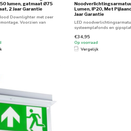
150 lumen, gatmaat Ø75
Noodverlichtingsarmatuu
t, 2 Jaar Garantie
Lumen, IP20, Met Pijlaand
Jaar Garantie
Nood Downlighter met zeer
 montage. Voorzien van
LED noodverlichtingsarmatu
..
systeemplafonds en gipspla
€34,95
d
Op voorraad
jk
Vergelijk