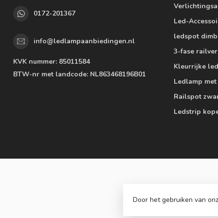
Verlichtings
0172-201367
Led-Accessoi
ledspot dimb
info@ledlampaanbiedingen.nl
3-fase railver
KVK nummer:
85011584
Kleurrijke l
BTW-nr met landcode:
NL863468196B01
Ledlamp met
Railspot zwa
Ledstrip kop
Door het gebruiken van onz