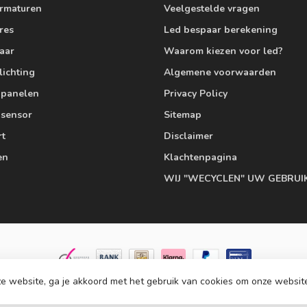
armaturen
Veelgestelde vragen
res
Led bespaar berekening
aar
Waarom kiezen voor led?
lichting
Algemene voorwaarden
edpanelen
Privacy Policy
 sensor
Sitemap
rt
Disclaimer
en
Klachtenpagina
WIJ "WECYCLEN" UW GEBRUI
e website, ga je akkoord met het gebruik van cookies om onze websit
© Copyright 2026 Ledlampaanbiedingen.nl