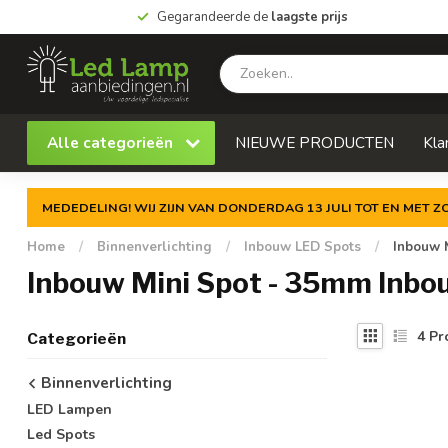
Gegarandeerde de
laagste prijs
Alle categorieën
NIEUWE PRODUCTEN
Kla
MEDEDELING! WIJ ZIJN VAN DONDERDAG 13 JULI TOT EN MET 
Home
/
Binnenverlichting
/
Inbouw LED Spots
/
Inbouw 
Inbouw Mini Spot - 35mm Inb
4
Pr
Categorieën
Binnenverlichting
LED Lampen
Led Spots