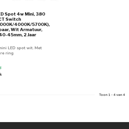
D Spot 4w Mini, 380
CT Switch
3000K/4000K/5700K),
baar, Wit Armatuur,
40-45mm, 2 Jaar
ini LED spot wit. Met
re ring
d
jk
Toon
1
-
4
van 4