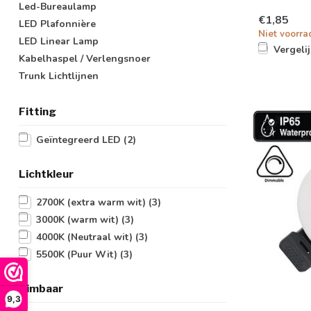
Led-Bureaulamp
€1,85
LED Plafonnière
Niet voorra
LED Linear Lamp
Vergeli
Kabelhaspel / Verlengsnoer
Trunk Lichtlijnen
Fitting
Geïntegreerd LED
(2)
Lichtkleur
2700K (extra warm wit)
(3)
3000K (warm wit)
(3)
4000K (Neutraal wit)
(3)
5500K (Puur Wit)
(3)
Dimbaar
9,3