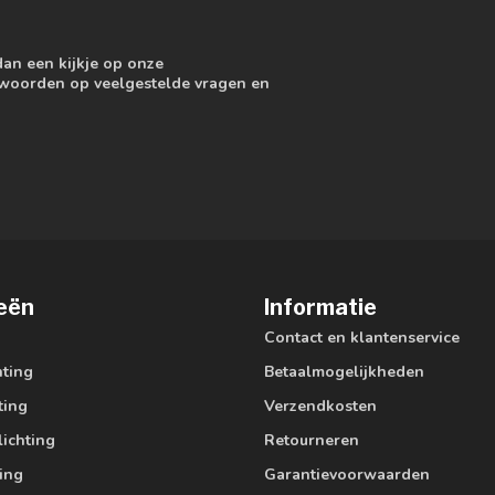
dan een kijkje op onze
ntwoorden op veelgestelde vragen en
eën
Informatie
Contact en klantenservice
hting
Betaalmogelijkheden
ting
Verzendkosten
lichting
Retourneren
ting
Garantievoorwaarden