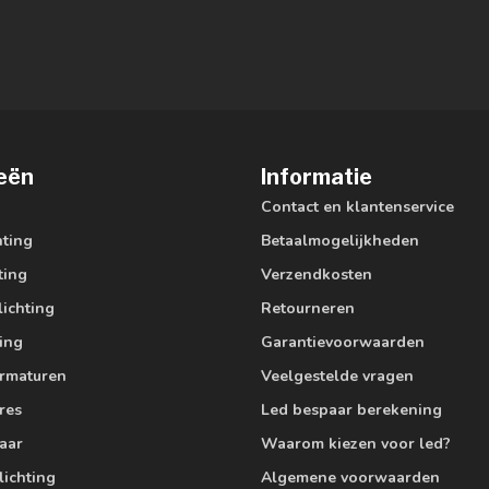
eën
Informatie
Contact en klantenservice
hting
Betaalmogelijkheden
ting
Verzendkosten
lichting
Retourneren
ting
Garantievoorwaarden
armaturen
Veelgestelde vragen
res
Led bespaar berekening
aar
Waarom kiezen voor led?
lichting
Algemene voorwaarden