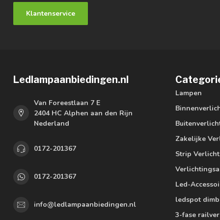
Klantenservice
Ledlampaanbiedingen.nl
Categori
Lampen
Van Foreestlaan 7 E
Binnenverlic
2404 HC Alphen aan den Rijn
Nederland
Buitenverlich
Zakelijke Ver
0172-201367
Strip Verlich
Verlichtings
0172-201367
Led-Accessoi
ledspot dimb
info@ledlampaanbiedingen.nl
3-fase railver