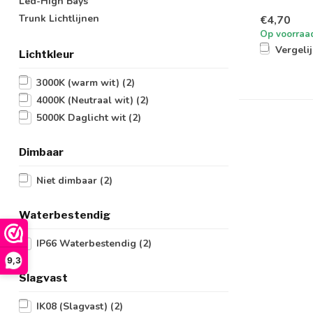
Led-High Bays
Trunk Lichtlijnen
€4,70
Op voorraa
Vergeli
Lichtkleur
3000K (warm wit)
(2)
4000K (Neutraal wit)
(2)
5000K Daglicht wit
(2)
Dimbaar
Niet dimbaar
(2)
Waterbestendig
IP66 Waterbestendig
(2)
9,3
Slagvast
IK08 (Slagvast)
(2)