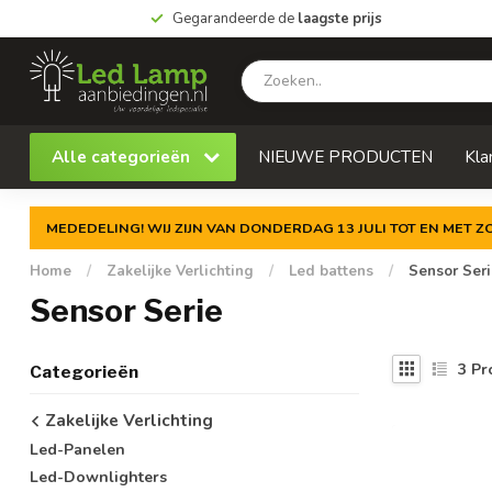
Gegarandeerde de
laagste prijs
Alle categorieën
NIEUWE PRODUCTEN
Kla
MEDEDELING! WIJ ZIJN VAN DONDERDAG 13 JULI TOT EN MET 
Home
/
Zakelijke Verlichting
/
Led battens
/
Sensor Ser
Sensor Serie
3
Pr
Categorieën
Zakelijke Verlichting
Led-Panelen
Led-Downlighters