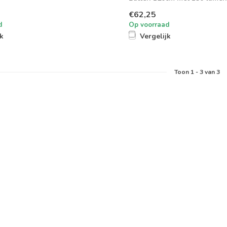
verhouding met...
€62,25
d
Op voorraad
jk
Vergelijk
Toon
1
-
3
van 3