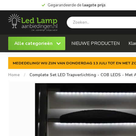
Gegarandeerde de
laagste prijs
Alle categorieën
NIEUWE PRODUCTEN
Kla
MEDEDELING! WIJ ZIJN VAN DONDERDAG 13 JULI TOT EN MET 
Home
/
Complete Set LED Trapverlichting - COB LEDS - Met A