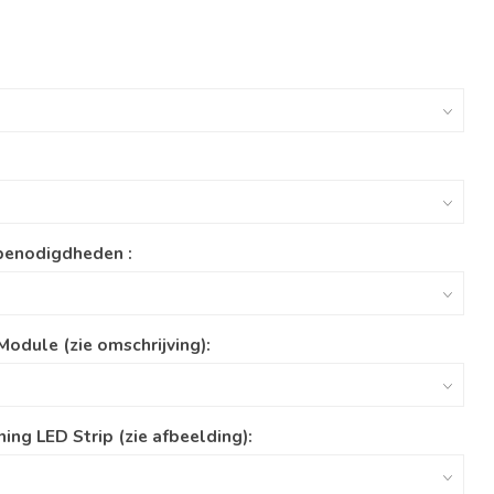
benodigdheden :
Module (zie omschrijving):
ing LED Strip (zie afbeelding):