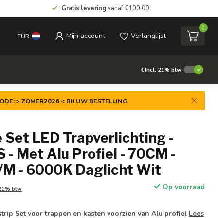
Gratis levering
vanaf €100,00
0
Mijn account
Verlanglijst
EUR
€
Incl. 21% btw
ODE: > ZOMER2026 < BIJ UW BESTELLING
Set LED Trapverlichting -
- Met Alu Profiel - 70CM -
/M - 6000K Daglicht Wit
Op voorraad
 21% btw
strip Set voor trappen en kasten voorzien van Alu profiel
Lees