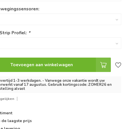
ewegingssensoren:
Strip Profiel:
*
Toevoegen aan winkelwagen
vertijd 1-3 werkdagen. - Vanwege onze vakantie wordt uw
erwerkt vanaf 17 augustus. Gebruik kortingscode: ZOMER26 en
stelling alvast
gelijken
timent
e de
laagste prijs
le
levering