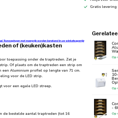
Gratis levering
Gerelatee
otaal. Toevoegingen met meerprijs worden berekend in uw winkelwagentje
Com
reden of (keuken)kasten
Alu
Wa
Op 
voor toepassing onder de traptreden. Zet je
tstrip. Of plaats om de traptreden een strip om
Sen
 van een Aluminium profiel op lengte van 71 cm.
10
eling voor de LED strip.
Bew
Op
t voor een egale LED streep.
Op 
Com
- 
Op 
n de bestelde aantal traptreden (tot 16