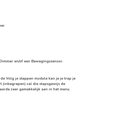
mer
ED Dimmer en/of een Bewegingssensor.
t de
Volg je stappen module
kan je je trap je
t (
inbegrepen
) zal die stapsgewijs de
waarde
zeer gemakkelijk aan in het menu.