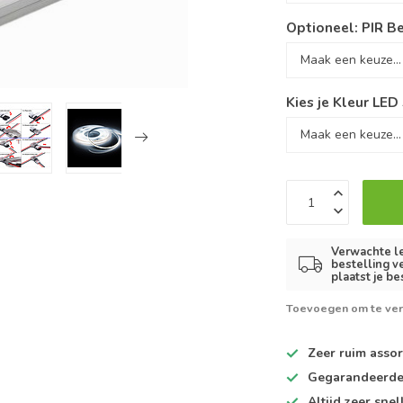
Optioneel: PIR B
Kies je Kleur LED 
Verwachte le
bestelling v
plaatst je be
Toevoegen om te ver
Zeer ruim
assor
Gegarandeerd
Altijd
zeer snel