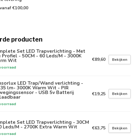
vanaf €100,00
rde producten
plete Set LED Trapverlichting - Met
 Profiel - 50CM - 60 Leds/M - 3000K
€89,60
Bekijken
rm Wit
voorraad
sorlux LED Trap/Wand verlichting -
-35 lm- 3000K Warm Wit - PIR
egingssensor - USB 5v Batterij
€19,25
Bekijken
laadbaar
voorraad
plete Set LED Trapverlichting - 30CM
60 Leds/M - 2700K Extra Warm Wit
€63,75
Bekijken
voorraad