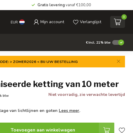
Gratis levering
vanaf €100,00
0
Mijn account
Verlanglijst
EUR
€
Incl. 21% btw
ODE: > ZOMER2026 < BIJ UW BESTELLING
iseerde ketting van 10 meter
Niet voorradig, zie verwachte levertijd
1% btw
age van lichtlijnen en goten
Lees meer
.
Toevoegen aan winkelwagen