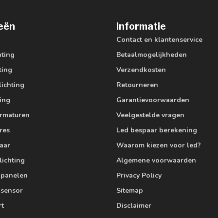
eën
Informatie
Contact en klantenservice
hting
Betaalmogelijkheden
ting
Verzendkosten
lichting
Retourneren
ting
Garantievoorwaarden
armaturen
Veelgestelde vragen
res
Led bespaar berekening
aar
Waarom kiezen voor led?
lichting
Algemene voorwaarden
edpanelen
Privacy Policy
 sensor
Sitemap
rt
Disclaimer