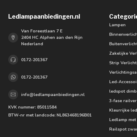
Ledlampaanbiedingen.nl
Categori
Lampen
Van Foreestlaan 7 E
Binnenverlic
2404 HC Alphen aan den Rijn
Nederland
Buitenverlich
Zakelijke Ver
0172-201367
Strip Verlich
Verlichtings
0172-201367
Led-Accessoi
ledspot dimb
info@ledlampaanbiedingen.nl
3-fase railver
KVK nummer:
85011584
Kleurrijke l
BTW-nr met landcode:
NL863468196B01
Ledlamp met
Railspot zwa