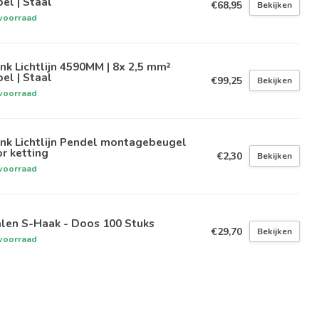
el | Staal
€68,95
Bekijken
voorraad
nk Lichtlijn 4590MM | 8x 2,5 mm²
el | Staal
€99,25
Bekijken
voorraad
nk Lichtlijn Pendel montagebeugel
r ketting
€2,30
Bekijken
voorraad
alen S-Haak - Doos 100 Stuks
€29,70
Bekijken
voorraad