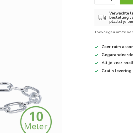
Verwachte le
bestelling v
plaatst je be
Toevoegen om te ver
Zeer ruim
assor
Gegarandeerd
Altijd
zeer snel
Gratis levering