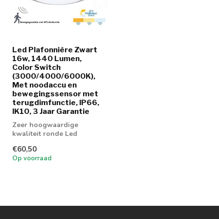
Led Plafonnière Zwart
16w, 1440 Lumen,
Color Switch
(3000/4000/6000K),
Met noodaccu en
bewegingssensor met
terugdimfunctie, IP66,
IK10, 3 Jaar Garantie
Zeer hoogwaardige
kwaliteit ronde Led
Plafonnière Zwart 16w
€60,50
leverbaar met IP66 e...
Op voorraad