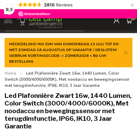
×
2810
Reviews
Gegarandeerde de
laagste prijs
9,3
0
MENU
€
Incl. 21% btw
MEDEDELING! WIJ ZIJN VAN DONDERDAG 13 JULI TOT EN
MET ZONDAG 16 AUGUSTUS OP VAKANTIE / GESLOTEN!
GEBRUIK KORTINGSCODE: > ZOMER2026 < BIJ UW
BESTELLING
Home
/
Led Plafonnière Zwart 16w, 1440 Lumen, Color
Switch (3000/4000/6000K), Met noodaccu en bewegingssensor
met terugdimfunctie, IP66, IK10, 3 Jaar Garantie
Led Plafonnière Zwart 16w, 1440 Lumen,
Color Switch (3000/4000/6000K), Met
noodaccu en bewegingssensor met
terugdimfunctie, IP66, IK10, 3 Jaar
Garantie