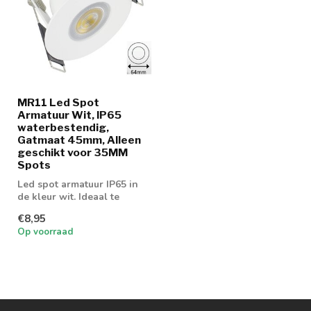
MR11 Led Spot
Armatuur Wit, IP65
waterbestendig,
Gatmaat 45mm, Alleen
geschikt voor 35MM
Spots
Led spot armatuur IP65 in
de kleur wit. Ideaal te
gebruiken met GU10 of
€8,95
MR16 led...
Op voorraad