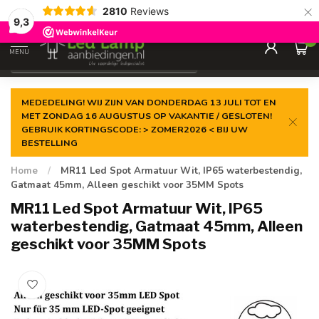
×
2810
Reviews
Gegarandeerde de
laagste prijs
9,3
0
MENU
€
Incl. 21% btw
MEDEDELING! WIJ ZIJN VAN DONDERDAG 13 JULI TOT EN
MET ZONDAG 16 AUGUSTUS OP VAKANTIE / GESLOTEN!
GEBRUIK KORTINGSCODE: > ZOMER2026 < BIJ UW
BESTELLING
Home
/
MR11 Led Spot Armatuur Wit, IP65 waterbestendig,
Gatmaat 45mm, Alleen geschikt voor 35MM Spots
MR11 Led Spot Armatuur Wit, IP65
waterbestendig, Gatmaat 45mm, Alleen
geschikt voor 35MM Spots