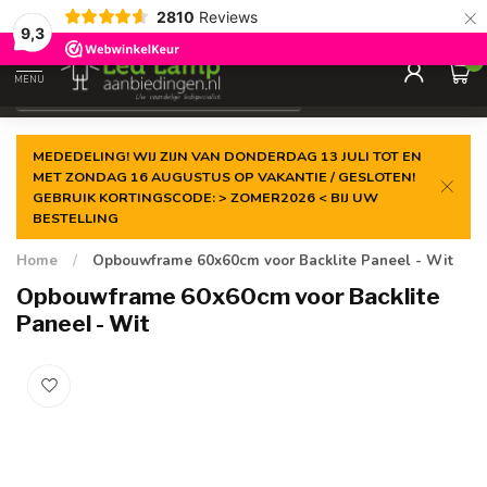
×
2810
Reviews
Gegarandeerde de
laagste prijs
9,3
0
MENU
€
Incl. 21% btw
MEDEDELING! WIJ ZIJN VAN DONDERDAG 13 JULI TOT EN
MET ZONDAG 16 AUGUSTUS OP VAKANTIE / GESLOTEN!
GEBRUIK KORTINGSCODE: > ZOMER2026 < BIJ UW
BESTELLING
Home
/
Opbouwframe 60x60cm voor Backlite Paneel - Wit
Opbouwframe 60x60cm voor Backlite
Paneel - Wit