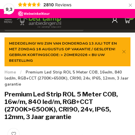
×
2810
Reviews
Gegarandeerde de
laagste prijs
9,3
0
MENU
€
Incl. 21% btw
MEDEDELING! WIJ ZIJN VAN DONDERDAG 13 JULI TOT EN
MET ZONDAG 16 AUGUSTUS OP VAKANTIE / GESLOTEN!
GEBRUIK KORTINGSCODE: > ZOMER2026 < BIJ UW
BESTELLING
Home
/
Premium Led Strip ROL 5 Meter COB, 16w/m, 840
led/m, RGB+CCT (2700K>6500K), CRI90, 24v, IP65, 12mm, 3 Jaar
garantie
Premium Led Strip ROL 5 Meter COB,
16w/m, 840 led/m, RGB+CCT
(2700K>6500K), CRI90, 24v, IP65,
12mm, 3 Jaar garantie