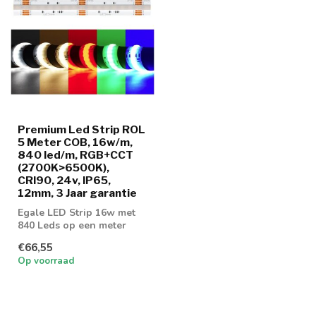
Premium Led Strip ROL
5 Meter COB, 16w/m,
840 led/m, RGB+CCT
(2700K>6500K),
CRI90, 24v, IP65,
12mm, 3 Jaar garantie
Egale LED Strip 16w met
840 Leds op een meter
voorzien van COB
€66,55
Techniek met RGB ...
Op voorraad