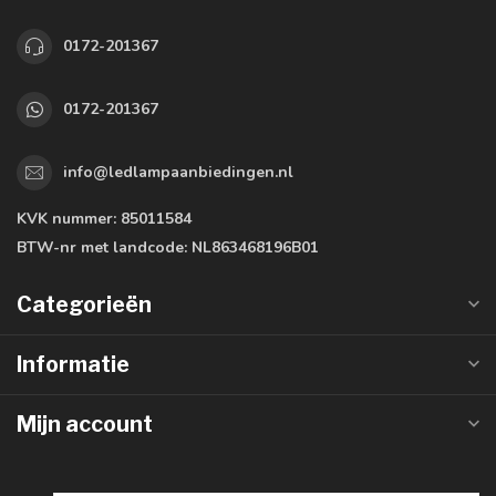
0172-201367
0172-201367
info@ledlampaanbiedingen.nl
KVK nummer:
85011584
BTW-nr met landcode:
NL863468196B01
Categorieën
Informatie
Mijn account