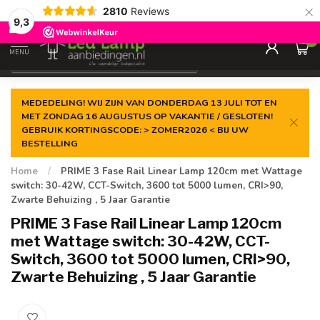
×
2810
Reviews
Gegarandeerde de
laagste prijs
9,3
0
MENU
€
Incl. 21% btw
MEDEDELING! WIJ ZIJN VAN DONDERDAG 13 JULI TOT EN
MET ZONDAG 16 AUGUSTUS OP VAKANTIE / GESLOTEN!
GEBRUIK KORTINGSCODE: > ZOMER2026 < BIJ UW
BESTELLING
Home
/
PRIME 3 Fase Rail Linear Lamp 120cm met Wattage
switch: 30-42W, CCT-Switch, 3600 tot 5000 lumen, CRI>90,
Zwarte Behuizing , 5 Jaar Garantie
PRIME 3 Fase Rail Linear Lamp 120cm
met Wattage switch: 30-42W, CCT-
Switch, 3600 tot 5000 lumen, CRI>90,
Zwarte Behuizing , 5 Jaar Garantie