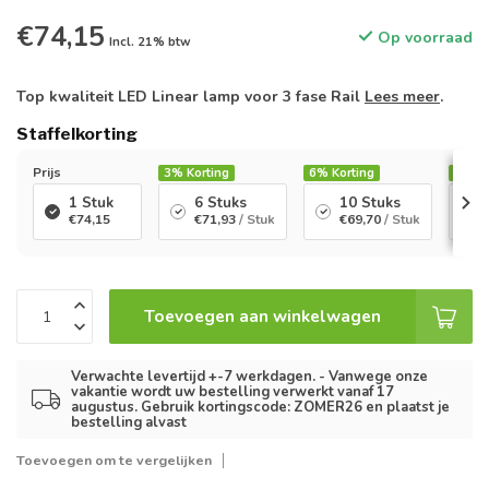
€74,15
Op voorraad
Incl. 21% btw
Top kwaliteit LED Linear lamp voor 3 fase Rail
Lees meer
.
Staffelkorting
Prijs
3%
Korting
6%
Korting
10%
K
1 Stuk
6 Stuks
10 Stuks
€74,15
€71,93
/ Stuk
€69,70
/ Stuk
Toevoegen aan winkelwagen
Verwachte levertijd +-7 werkdagen. - Vanwege onze
vakantie wordt uw bestelling verwerkt vanaf 17
augustus. Gebruik kortingscode: ZOMER26 en plaatst je
bestelling alvast
Toevoegen om te vergelijken