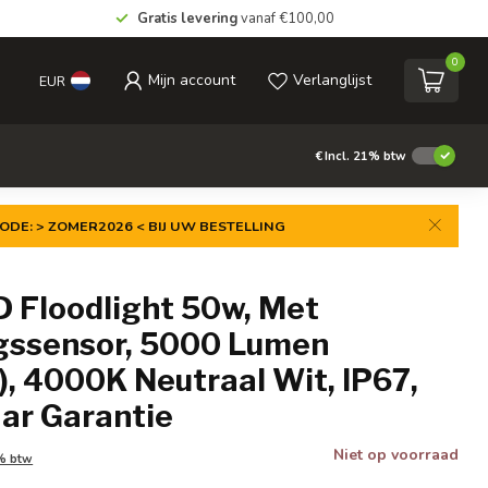
Gratis levering
vanaf €100,00
0
Mijn account
Verlanglijst
EUR
€
Incl. 21% btw
ODE: > ZOMER2026 < BIJ UW BESTELLING
D Floodlight 50w, Met
ssensor, 5000 Lumen
, 4000K Neutraal Wit, IP67,
aar Garantie
Niet op voorraad
1% btw