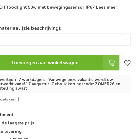
ED Floodlight 50w met bewegingssensor IP67
Lees meer
.
ateriaal (zie beschrijving):
Toevoegen aan winkelwagen
vertijd +-7 werkdagen. - Vanwege onze vakantie wordt uw
erwerkt vanaf 17 augustus. Gebruik kortingscode: ZOMER26 en
stelling alvast
gelijken
timent
e de
laagste prijs
le
levering