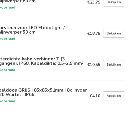
hijnwerper 80 cm
€23,75
Bekijken
voorraad
rsteun voor LED Floodlight /
hijnwerper 50 cm
€18,75
Bekijken
voorraad
erdichte kabelverbinder T (3
gangen), IP68, Kabeldikte: 0,5-2,5 mm²
€10,55
Bekijken
voorraad
eldoos GRIJS | 85x85x51mm | 8x invoer
20 Wartel | IP66
€4,10
Bekijken
voorraad