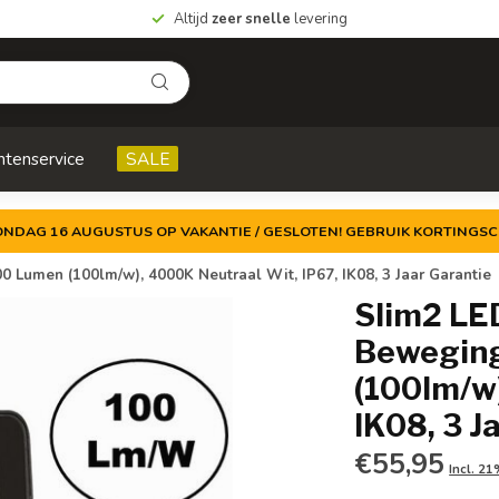
Altijd
zeer snelle
levering
ntenservice
SALE
ZONDAG 16 AUGUSTUS OP VAKANTIE / GESLOTEN! GEBRUIK KORTINGSC
 Lumen (100lm/w), 4000K Neutraal Wit, IP67, IK08, 3 Jaar Garantie
Slim2 LE
Beweging
(100lm/w)
IK08, 3 J
€55,95
Incl. 2