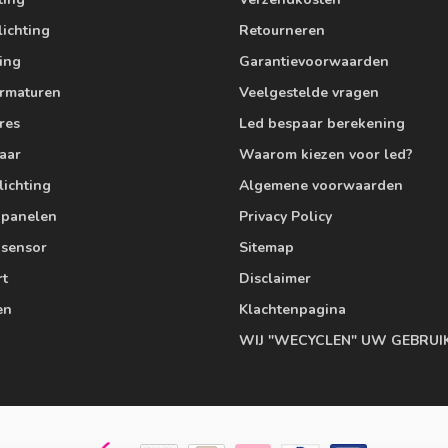
lichting
Retourneren
ting
Garantievoorwaarden
armaturen
Veelgestelde vragen
res
Led bespaar berekening
aar
Waarom kiezen voor led?
lichting
Algemene voorwaarden
edpanelen
Privacy Policy
 sensor
Sitemap
rt
Disclaimer
en
Klachtenpagina
WIJ "WECYCLEN" UW GEBRUI