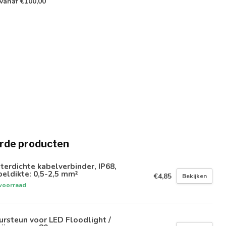
vanaf €100,00
rde producten
erdichte kabelverbinder, IP68,
eldikte: 0,5-2,5 mm²
€4,85
Bekijken
voorraad
rsteun voor LED Floodlight /