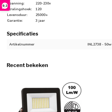
Spanning:
220-230v
9,3
Stralingshoek:
120
Levensduur:
25000+
Garantie:
3 jaar
Specificaties
Artikelnummer
INL2738 - 50w
Recent bekeken