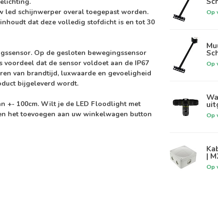
Sc
elichting.
w led schijnwerper overal toegepast worden.
Op 
inhoudt dat deze volledig
stofdicht
is en tot
30
Muu
Sc
gssensor.
Op de gesloten bewegingssensor
als voordeel dat de sensor voldoet aan de IP67
Op 
eren van
brandtijd, luxwaarde en gevoeligheid
oduct bijgeleverd wordt.
Wat
van
+- 100cm
. Wilt je de LED Floodlight met
uit
ven het toevoegen aan uw winkelwagen button
Op 
Kab
| M
Op 