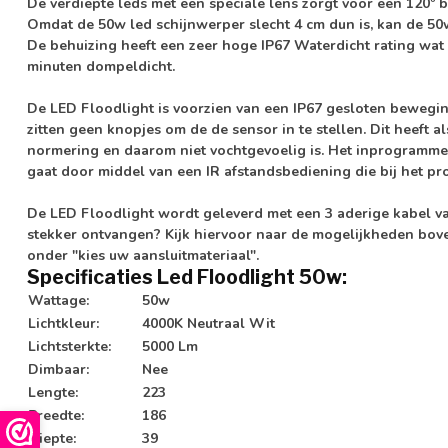
De verdiepte leds met een speciale lens zorgt voor een 120º b
Omdat de 50w led schijnwerper slecht 4 cm dun is, kan de 50
De behuizing heeft een zeer hoge
IP67 Waterdicht rating
wat 
minuten dompeldicht.
De LED Floodlight is voorzien van een
IP67 gesloten bewegin
zitten geen knopjes om de de sensor in te stellen. Dit heeft 
normering en daarom niet vochtgevoelig is. Het inprogramm
gaat door middel van een
IR afstandsbediening
die bij het pr
De LED Floodlight wordt geleverd met een 3 aderige kabel 
stekker ontvangen? Kijk hiervoor naar de mogelijkheden bo
onder
"kies uw aansluitmateriaal".
Specificaties Led Floodlight 50w:
Wattage:
50w
Lichtkleur:
4000K Neutraal Wit
Lichtsterkte:
5000 Lm
Dimbaar:
Nee
Lengte:
223
Breedte:
186
Diepte:
39