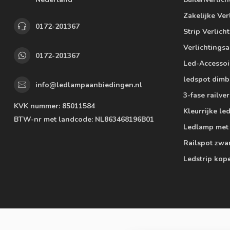
Zakelijke Ver
0172-201367
Strip Verlich
Verlichtings
0172-201367
Led-Accessoi
ledspot dimb
info@ledlampaanbiedingen.nl
3-fase railver
KVK nummer:
85011584
Kleurrijke l
BTW-nr met landcode:
NL863468196B01
Ledlamp met
Railspot zwa
Ledstrip kop