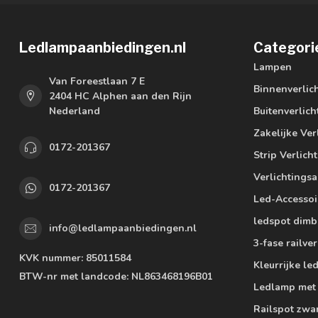
Ledlampaanbiedingen.nl
Categori
Lampen
Van Foreestlaan 7 E
Binnenverlic
2404 HC Alphen aan den Rijn
Nederland
Buitenverlich
Zakelijke Ver
0172-201367
Strip Verlich
Verlichtings
0172-201367
Led-Accessoi
ledspot dimb
info@ledlampaanbiedingen.nl
3-fase railver
KVK nummer:
85011584
Kleurrijke l
BTW-nr met landcode:
NL863468196B01
Ledlamp met
Railspot zwa