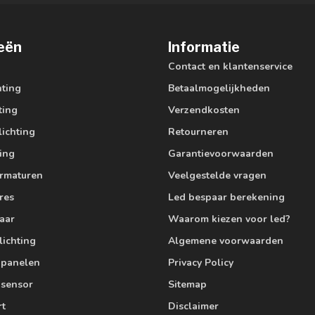
eën
Informatie
Contact en klantenservice
hting
Betaalmogelijkheden
ting
Verzendkosten
lichting
Retourneren
ting
Garantievoorwaarden
armaturen
Veelgestelde vragen
res
Led bespaar berekening
aar
Waarom kiezen voor led?
lichting
Algemene voorwaarden
edpanelen
Privacy Policy
 sensor
Sitemap
rt
Disclaimer