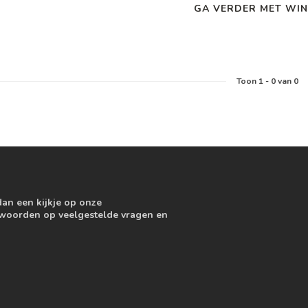
GA VERDER MET WIN
Toon
1
-
0
van 0
dan een kijkje op onze
ntwoorden op veelgestelde vragen en