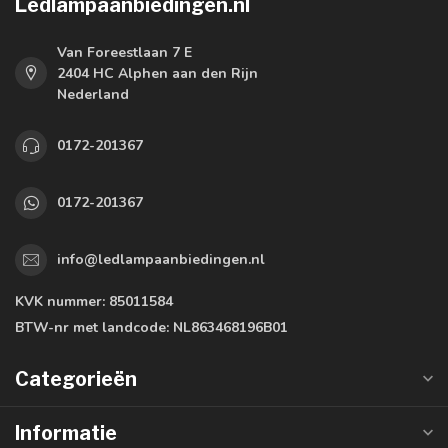
Ledlampaanbiedingen.nl
Van Foreestlaan 7 E
2404 HC Alphen aan den Rijn
Nederland
0172-201367
0172-201367
info@ledlampaanbiedingen.nl
KVK nummer:
85011584
BTW-nr met landcode:
NL863468196B01
Categorieën
Informatie