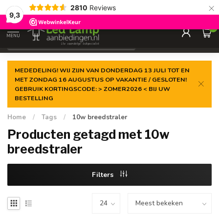
×
2810
Reviews
Gegarandeerde de
laagste prijs
9,3
0
MENU
€
Incl. 21% btw
MEDEDELING! WIJ ZIJN VAN DONDERDAG 13 JULI TOT EN
MET ZONDAG 16 AUGUSTUS OP VAKANTIE / GESLOTEN!
GEBRUIK KORTINGSCODE: > ZOMER2026 < BIJ UW
BESTELLING
Home
/
Tags
/
10w breedstraler
Producten getagd met 10w
breedstraler
Filters