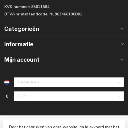
KVK nummer:
85011584
BTW-nr met landcode:
NL863468196B01
Categorieën
Informatie
Mijn account
€
Door het gebruiken van onze website, ga je akkoord met het