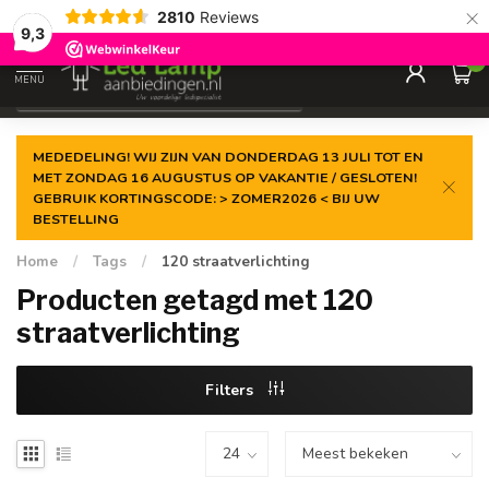
×
2810
Reviews
Gegarandeerde de
laagste prijs
9,3
0
MENU
€
Incl. 21% btw
MEDEDELING! WIJ ZIJN VAN DONDERDAG 13 JULI TOT EN
MET ZONDAG 16 AUGUSTUS OP VAKANTIE / GESLOTEN!
GEBRUIK KORTINGSCODE: > ZOMER2026 < BIJ UW
BESTELLING
Home
/
Tags
/
120 straatverlichting
Producten getagd met 120
straatverlichting
Filters