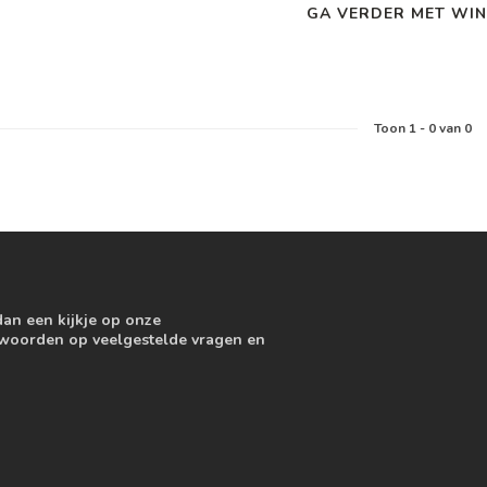
GA VERDER MET WIN
Toon
1
-
0
van 0
dan een kijkje op onze
ntwoorden op veelgestelde vragen en