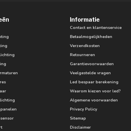
eën
Informatie
Contact en klantenservice
hting
Betaalmogelijkheden
ting
Verzendkosten
lichting
Retourneren
ting
Garantievoorwaarden
armaturen
Veelgestelde vragen
res
Led bespaar berekening
aar
Waarom kiezen voor led?
lichting
Algemene voorwaarden
edpanelen
Privacy Policy
 sensor
Sitemap
rt
Disclaimer