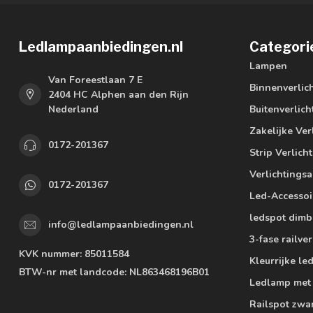
Ledlampaanbiedingen.nl
Categori
Lampen
Van Foreestlaan 7 E
Binnenverlic
2404 HC Alphen aan den Rijn
Nederland
Buitenverlich
Zakelijke Ver
0172-201367
Strip Verlich
Verlichtings
0172-201367
Led-Accessoi
ledspot dimb
info@ledlampaanbiedingen.nl
3-fase railver
KVK nummer:
85011584
Kleurrijke l
BTW-nr met landcode:
NL863468196B01
Ledlamp met
Railspot zwa