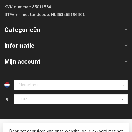
KVK nummer:
85011584
BTW-nr met landcode:
NL863468196B01
Categorieën
Informatie
Mijn account
€
Door het gebruiken van onze website, ga je akkoord met het