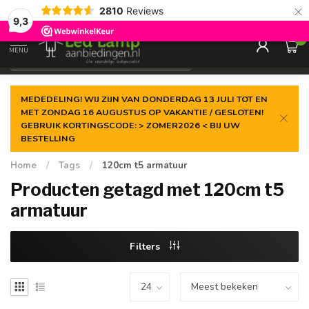
×
2810
Reviews
Gegarandeerde de
laagste prijs
9,3
0
MENU
€
Incl. 21% btw
MEDEDELING! WIJ ZIJN VAN DONDERDAG 13 JULI TOT EN
MET ZONDAG 16 AUGUSTUS OP VAKANTIE / GESLOTEN!
GEBRUIK KORTINGSCODE: > ZOMER2026 < BIJ UW
BESTELLING
Home
/
Tags
/
120cm t5 armatuur
Producten getagd met 120cm t5
armatuur
Filters