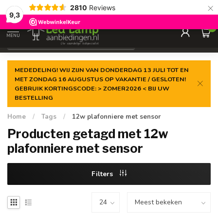
×
2810
Reviews
Gegarandeerde de
laagste prijs
9,3
0
MENU
€
Incl. 21% btw
MEDEDELING! WIJ ZIJN VAN DONDERDAG 13 JULI TOT EN
MET ZONDAG 16 AUGUSTUS OP VAKANTIE / GESLOTEN!
GEBRUIK KORTINGSCODE: > ZOMER2026 < BIJ UW
BESTELLING
Home
/
Tags
/
12w plafonniere met sensor
Producten getagd met 12w
plafonniere met sensor
Filters