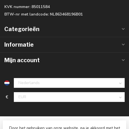
KVK nummer:
85011584
BTW-nr met landcode:
NL863468196B01
Categorieën
Informatie
Mijn account
€
Door het gebruiken van onze website, ga je akkoord met het