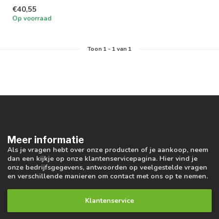
met 140 lumen / watt
€40,55
verhouding
Op voorraad
Toon
1
-
1
van 1
Meer informatie
Als je vragen hebt over onze producten of je aankoop, neem
dan een kijkje op onze klantenservicepagina. Hier vind je
onze bedrijfsgegevens, antwoorden op veelgestelde vragen
en verschillende manieren om contact met ons op te nemen.
Klantenservice