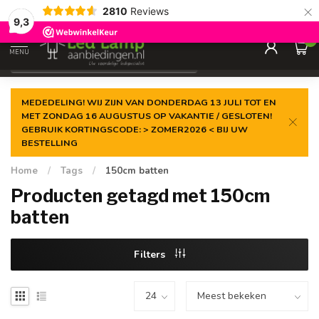
×
2810
Reviews
Gegarandeerde de
laagste prijs
9,3
0
MENU
€
Incl. 21% btw
MEDEDELING! WIJ ZIJN VAN DONDERDAG 13 JULI TOT EN
MET ZONDAG 16 AUGUSTUS OP VAKANTIE / GESLOTEN!
GEBRUIK KORTINGSCODE: > ZOMER2026 < BIJ UW
BESTELLING
Home
/
Tags
/
150cm batten
Producten getagd met 150cm
batten
Filters