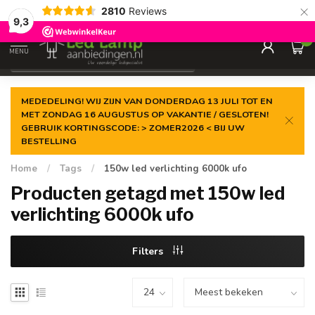
×
2810
Reviews
Gegarandeerde de
laagste prijs
9,3
0
MENU
€
Incl. 21% btw
MEDEDELING! WIJ ZIJN VAN DONDERDAG 13 JULI TOT EN
MET ZONDAG 16 AUGUSTUS OP VAKANTIE / GESLOTEN!
GEBRUIK KORTINGSCODE: > ZOMER2026 < BIJ UW
BESTELLING
Home
/
Tags
/
150w led verlichting 6000k ufo
Producten getagd met 150w led
verlichting 6000k ufo
Filters