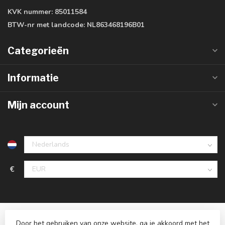
KVK nummer:
85011584
BTW-nr met landcode:
NL863468196B01
Categorieën
Informatie
Mijn account
€
Door het gebruiken van onze website, ga je akkoord met het