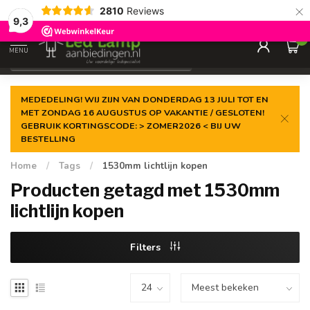
×
2810
Reviews
Gegarandeerde de
laagste prijs
9,3
0
MENU
€
Incl. 21% btw
MEDEDELING! WIJ ZIJN VAN DONDERDAG 13 JULI TOT EN
MET ZONDAG 16 AUGUSTUS OP VAKANTIE / GESLOTEN!
GEBRUIK KORTINGSCODE: > ZOMER2026 < BIJ UW
BESTELLING
Home
/
Tags
/
1530mm lichtlijn kopen
Producten getagd met 1530mm
lichtlijn kopen
Filters