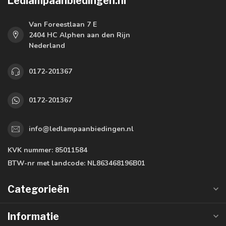
Ledlampaanbiedingen.nl
Van Foreestlaan 7 E
2404 HC Alphen aan den Rijn
Nederland
0172-201367
0172-201367
info@ledlampaanbiedingen.nl
KVK nummer:
85011584
BTW-nr met landcode:
NL863468196B01
Categorieën
Informatie