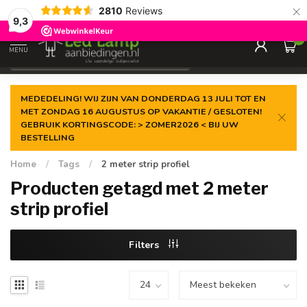
×
2810
Reviews
Gegarandeerde de
laagste prijs
9,3
0
MENU
€
Incl. 21% btw
MEDEDELING! WIJ ZIJN VAN DONDERDAG 13 JULI TOT EN
MET ZONDAG 16 AUGUSTUS OP VAKANTIE / GESLOTEN!
GEBRUIK KORTINGSCODE: > ZOMER2026 < BIJ UW
BESTELLING
Home
/
Tags
/
2 meter strip profiel
Producten getagd met 2 meter
strip profiel
Filters